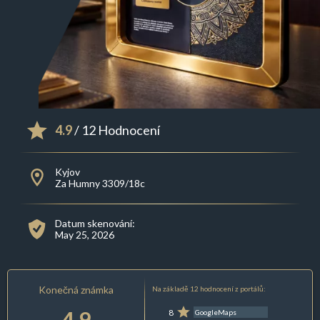
4.9
/ 12 Hodnocení
Kyjov
Za Humny 3309/18c
Datum skenování:
May 25, 2026
Konečná známka
Na základě 12 hodnocení z portálů:
4.9
8
GoogleMaps