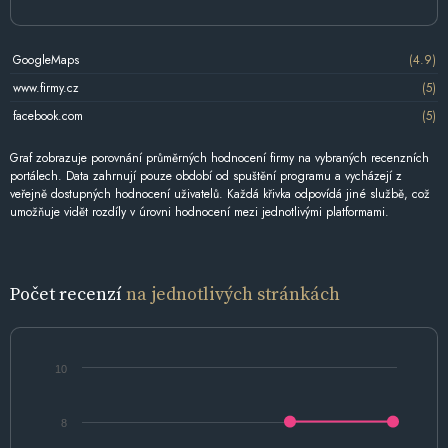
GoogleMaps
(4.9)
www.firmy.cz
(5)
facebook.com
(5)
Graf zobrazuje porovnání průměrných hodnocení firmy na vybraných recenzních
portálech. Data zahrnují pouze období od spuštění programu a vycházejí z
veřejně dostupných hodnocení uživatelů. Každá křivka odpovídá jiné službě, což
umožňuje vidět rozdíly v úrovni hodnocení mezi jednotlivými platformami.
Počet recenzí
na jednotlivých stránkách
10
8