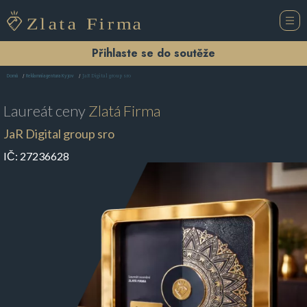
Přihlaste se do soutěže
JaR Digital group sro
Domů
Reklamní agentura Kyjov
Laureát ceny
Zlatá Firma
JaR Digital group sro
IČ:
27236628