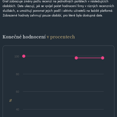
Graf zobrazuje změny počtu recenzí na jednotlivých portálech v následujících
obdobích. Data ukazují, jak se vyvíjel počet hodnocení firmy v různých recenzních
službách, a umožňují porovnat jejich podíl i aktivitu uživatelů na každé platformě.
Zobrazené hodnoty zahrnují pouze období, pro které byla dostupná data.
Konečné hodnocení
v procentech
100
80
60
%
40