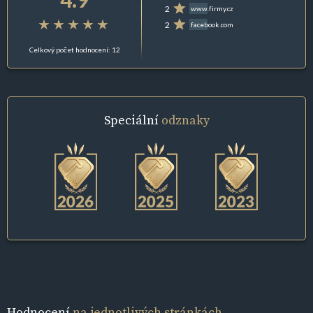
2
www.firmy.cz
2
facebook.com
Celkový počet hodnocení: 12
Speciální
odznaky
Hodnocení
na jednotlivých stránkách