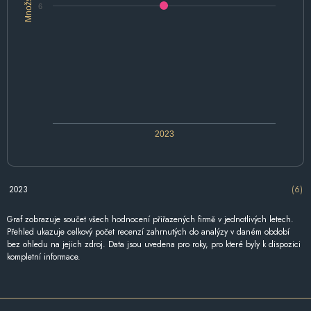
Množství
6
2023
2023
(6)
Graf zobrazuje součet všech hodnocení přiřazených firmě v jednotlivých letech.
Přehled ukazuje celkový počet recenzí zahrnutých do analýzy v daném období
bez ohledu na jejich zdroj. Data jsou uvedena pro roky, pro které byly k dispozici
kompletní informace.