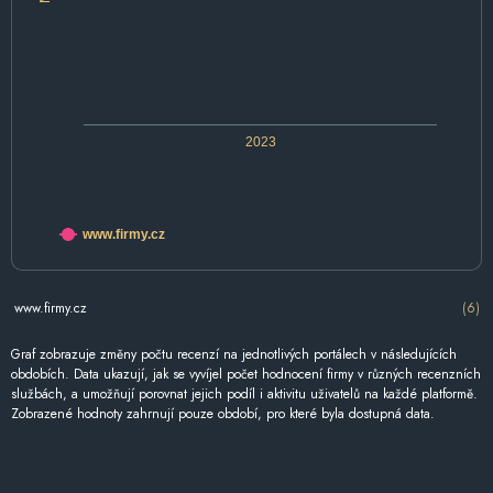
2023
www.firmy.cz
www.firmy.cz
(6)
Graf zobrazuje změny počtu recenzí na jednotlivých portálech v následujících
obdobích. Data ukazují, jak se vyvíjel počet hodnocení firmy v různých recenzních
službách, a umožňují porovnat jejich podíl i aktivitu uživatelů na každé platformě.
Zobrazené hodnoty zahrnují pouze období, pro které byla dostupná data.