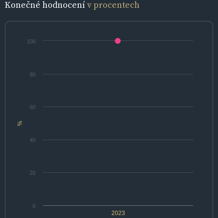
Konečné hodnocení
v procentech
100
80
60
%
40
20
0
2023