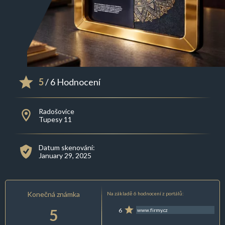
5
/ 6 Hodnocení
Radošovice
Tupesy 11
Datum skenování:
January 29, 2025
Konečná známka
Na základě 6 hodnocení z portálů:
5
6
www.firmy.cz