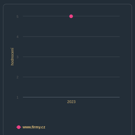
5
4
hodnocení
3
2
1
2023
www.firmy.cz