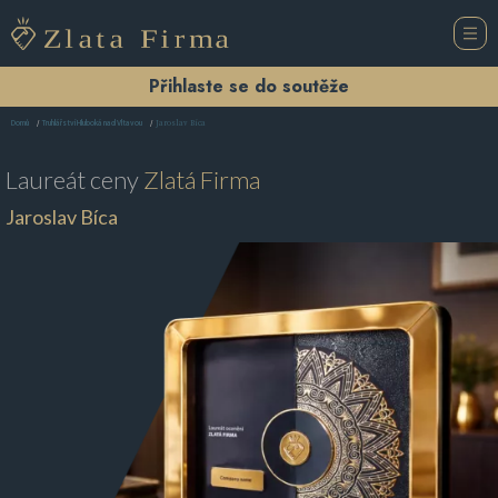
Přihlaste se do soutěže
Jaroslav Bíca
Domů
Truhlářství Hluboká nad Vltavou
Laureát ceny
Zlatá Firma
Jaroslav Bíca