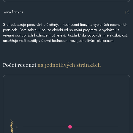
www.firmy.cz
(5)
Graf zobrazuje porovnání průměrných hodnocení firmy na vybraných recenzních
portálech. Data zahrnují pouze období od spuštění programu a vycházejí z
veřejně dostupných hodnocení uživatelů. Každá křivka odpovídá jiné službě, což
umožňuje vidět rozdíly v úrovni hodnocení mezi jednotlivými platformami.
Počet recenzí
na jednotlivých stránkách
Množství
6