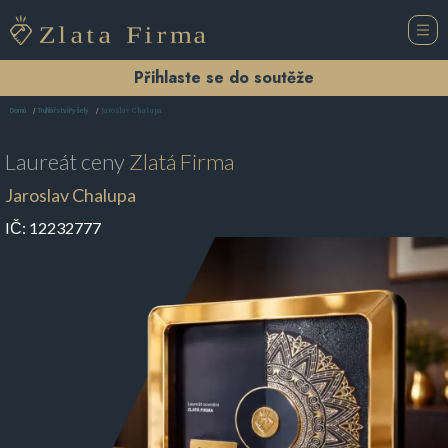
Přihlaste se do soutěže
Jaroslav Chalupa
Domů
Truhlářství Pyšely
Laureát ceny
Zlatá Firma
Jaroslav Chalupa
IČ:
12232777