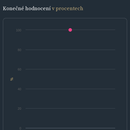
Konečné hodnocení
v procentech
100
80
60
%
40
20
0