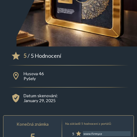
5
/ 5 Hodnocení
Husova 46
Pyšely
Datum skenování:
January 29, 2025
Konečná známka
Na základě 5 hodnocení z portálů:
5
5
www.firmy.cz