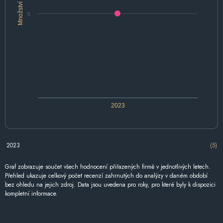
Množství
5
2023
2023
(5)
Graf zobrazuje součet všech hodnocení přiřazených firmě v jednotlivých letech.
Přehled ukazuje celkový počet recenzí zahrnutých do analýzy v daném období
bez ohledu na jejich zdroj. Data jsou uvedena pro roky, pro které byly k dispozici
kompletní informace.