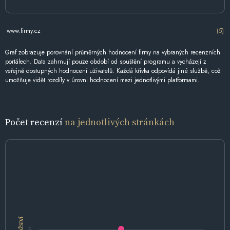
www.firmy.cz
(5)
Graf zobrazuje porovnání průměrných hodnocení firmy na vybraných recenzních
portálech. Data zahrnují pouze období od spuštění programu a vycházejí z
veřejně dostupných hodnocení uživatelů. Každá křivka odpovídá jiné službě, což
umožňuje vidět rozdíly v úrovni hodnocení mezi jednotlivými platformami.
Počet recenzí
na jednotlivých stránkách
Množství
5