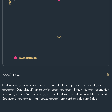
2023
www.firmy.cz
www.firmy.cz
(5)
Graf zobrazuje změny počtu recenzí na jednotlivých portálech v následujících
obdobích. Data ukazují, jak se vyvíjel počet hodnocení firmy v různých recenzních
službách, a umožňují porovnat jejich podíl i aktivitu uživatelů na každé platformě.
Zobrazené hodnoty zahrnují pouze období, pro které byla dostupná data.