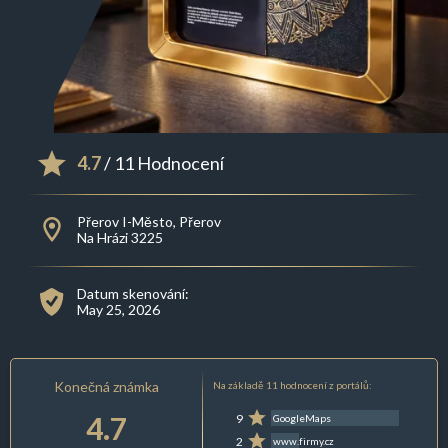
4.7
/ 11 Hodnocení
Přerov I-Město, Přerov
Na Hrázi 3225
Datum skenování:
May 25, 2026
Konečná známka
Na základě 11 hodnocení z portálů:
4.7
9
GoogleMaps
2
www.firmy.cz