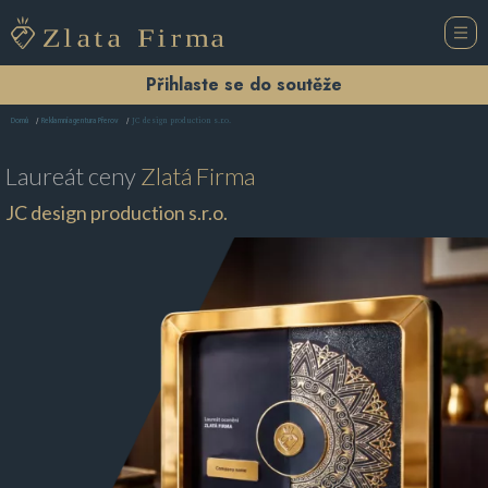
Přihlaste se do soutěže
JC design production s.r.o.
Domů
Reklamní agentura Přerov
Laureát ceny
Zlatá Firma
JC design production s.r.o.