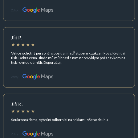
Zdroj:
Jiří P.
Velice ochotný personál s pozitivním přístupem k zákazníkovy. Kvalitní
tisk. Dobrá cena. Jinde mě mě hned s ním neobvyklým požadavkem na
tisk rovnou odmítli. Doporučuji.
Zdroj:
Jiří K.
Soukromá firma, výteční odborníci na reklamu všeho druhu.
Zdroj: