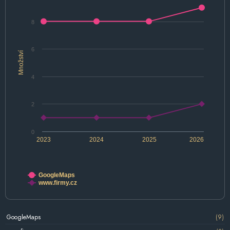
8
6
Množství
4
2
0
2023
2024
2025
2026
GoogleMaps
www.firmy.cz
GoogleMaps
(9)