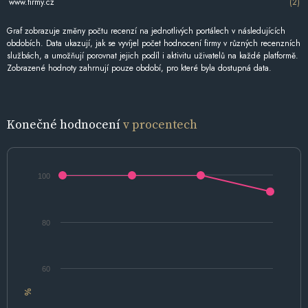
www.firmy.cz
(2)
Graf zobrazuje změny počtu recenzí na jednotlivých portálech v následujících
obdobích. Data ukazují, jak se vyvíjel počet hodnocení firmy v různých recenzních
službách, a umožňují porovnat jejich podíl i aktivitu uživatelů na každé platformě.
Zobrazené hodnoty zahrnují pouze období, pro které byla dostupná data.
Konečné hodnocení
v procentech
100
80
60
%