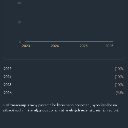
40
20
0
2023
2024
2025
2026
2023
(100%)
2024
(100%)
2025
(100%)
2026
(93%)
Graf znázorňuje změny procentního konečného hodnocení, vypočítaného na
základě souhrnné analýzy dostupných uživatelských recenzí z různých zdrojů.