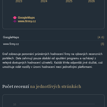
2023
2024
2025
2026
GoogleMaps
www.firmy.cz
GoogleMaps
(4.6)
www.firmy.cz
(5)
Graf zobrazuje porovnání průměrných hodnocení firmy na vybraných recenzních
portálech. Data zahrnují pouze období od spuštění programu a vycházejí z
veřejně dostupných hodnocení uživatelů. Každá křivka odpovídá jiné službě, což
umožňuje vidět rozdíly v úrovni hodnocení mezi jednotlivými platformami.
Počet recenzí
na jednotlivých stránkách
10