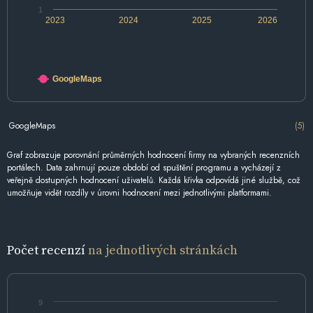
1
2023
2024
2025
2026
GoogleMaps
GoogleMaps
(5)
Graf zobrazuje porovnání průměrných hodnocení firmy na vybraných recenzních
portálech. Data zahrnují pouze období od spuštění programu a vycházejí z
veřejně dostupných hodnocení uživatelů. Každá křivka odpovídá jiné službě, což
umožňuje vidět rozdíly v úrovni hodnocení mezi jednotlivými platformami.
Počet recenzí
na jednotlivých stránkách
9