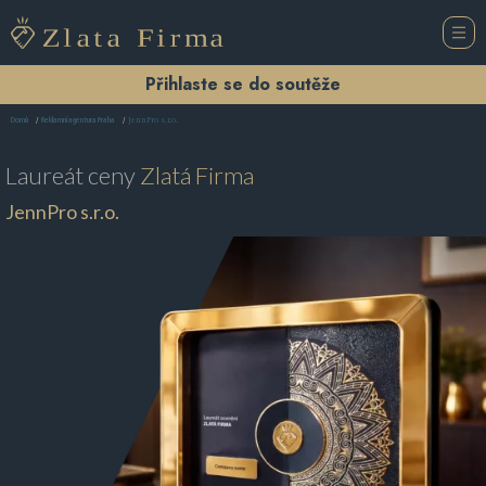
Přihlaste se do soutěže
JennPro s.r.o.
Domů
Reklamní agentura Praha
Laureát ceny
Zlatá Firma
JennPro s.r.o.