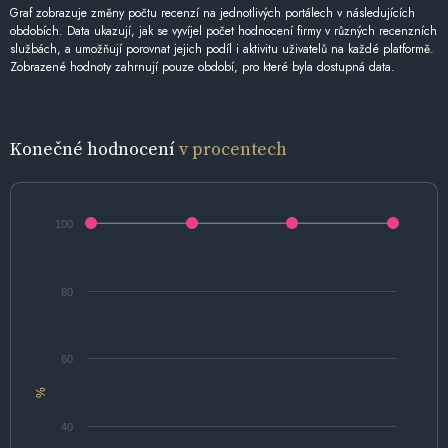
Graf zobrazuje změny počtu recenzí na jednotlivých portálech v následujících
obdobích. Data ukazují, jak se vyvíjel počet hodnocení firmy v různých recenzních
službách, a umožňují porovnat jejich podíl i aktivitu uživatelů na každé platformě.
Zobrazené hodnoty zahrnují pouze období, pro které byla dostupná data.
Konečné hodnocení
v procentech
100
80
60
%
40