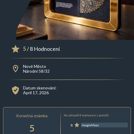
5
/ 8 Hodnocení
Nové Město
Národní 58/32
Datum skenování:
April 17, 2026
Konečná známka
Na základě 8 hodnocení z portálů:
5
8
GoogleMaps