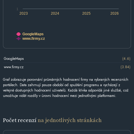
1
2023
2024
2025
2026
GoogleMaps
www.firmy.cz
GoogleMaps
(4.6)
www.firmy.cz
(3.84)
Graf zobrazuje porovnání průměrných hodnocení firmy na vybraných recenzních
portálech. Data zahrnují pouze období od spuštění programu a vycházejí z
veřejně dostupných hodnocení uživatelů. Každá křivka odpovídá jiné službě, což
umožňuje vidět rozdíly v úrovni hodnocení mezi jednotlivými platformami.
Počet recenzí
na jednotlivých stránkách