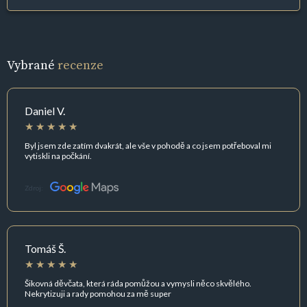
Vybrané
recenze
Daniel V.
Byl jsem zde zatím dvakrát, ale vše v pohodě a co jsem potřeboval mi
vytiskli na počkání.
Zdroj:
Tomáš Š.
Šikovná děvčata, která ráda pomůžou a vymysli něco skvělého.
Nekrytizuji a rady pomohou za mě super