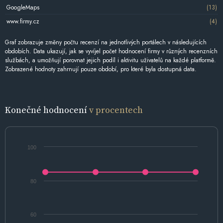
GoogleMaps
(13)
www.firmy.cz
(4)
Graf zobrazuje změny počtu recenzí na jednotlivých portálech v následujících
obdobích. Data ukazují, jak se vyvíjel počet hodnocení firmy v různých recenzních
službách, a umožňují porovnat jejich podíl i aktivitu uživatelů na každé platformě.
Zobrazené hodnoty zahrnují pouze období, pro které byla dostupná data.
Konečné hodnocení
v procentech
100
80
60