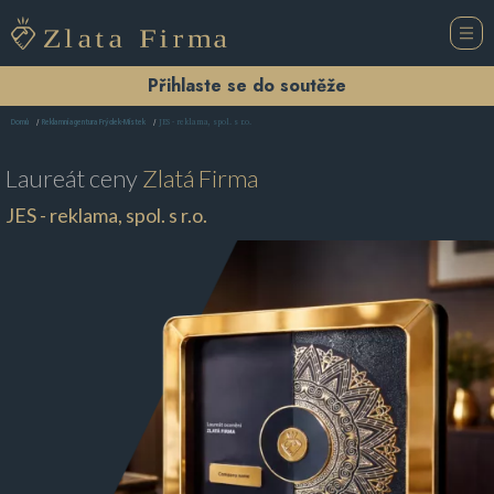
Přihlaste se do soutěže
JES - reklama, spol. s r.o.
Domů
Reklamní agentura Frýdek-Místek
Laureát ceny
Zlatá Firma
JES - reklama, spol. s r.o.