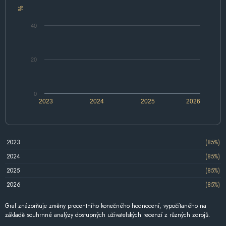
%
40
20
0
2023
2024
2025
2026
2023
(85%)
2024
(85%)
2025
(85%)
2026
(85%)
Graf znázorňuje změny procentního konečného hodnocení, vypočítaného na
základě souhrnné analýzy dostupných uživatelských recenzí z různých zdrojů.