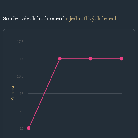
Součet všech hodnocení
v jednotlivých letech
17.5
17
16.5
Množství
16
15.5
15