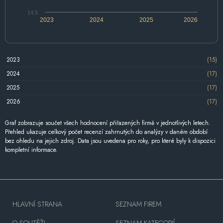
14.5
2023
2024
2025
2026
2023
(15)
2024
(17)
2025
(17)
2026
(17)
Graf zobrazuje součet všech hodnocení přiřazených firmě v jednotlivých letech.
Přehled ukazuje celkový počet recenzí zahrnutých do analýzy v daném období
bez ohledu na jejich zdroj. Data jsou uvedena pro roky, pro které byly k dispozici
kompletní informace.
HLAVNÍ STRANA
SEZNAM FIREM
O SOUTĚŽI
SEZNAM KATEGORIÍ