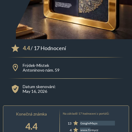
4.4
/ 17 Hodnocení
Frýdek-Místek
Antonínovo nám. 59
Datum skenování:
May 16, 2026
Konečná známka
Na základě 17 hodnocení z portálů:
4.4
13
GoogleMaps
4
www.firmy.cz