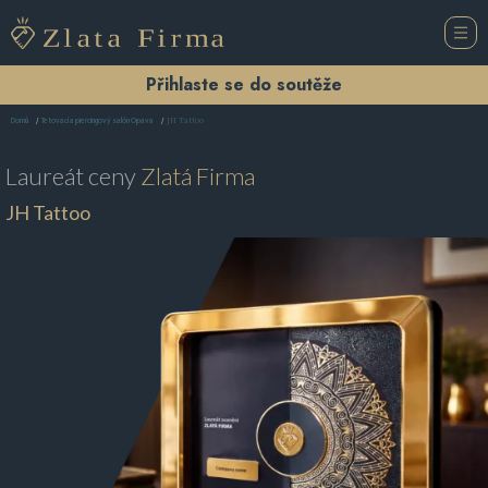
Přihlaste se do soutěže
JH Tattoo
Domů
Tetovací a piercingový salón Opava
Laureát ceny
Zlatá Firma
JH Tattoo