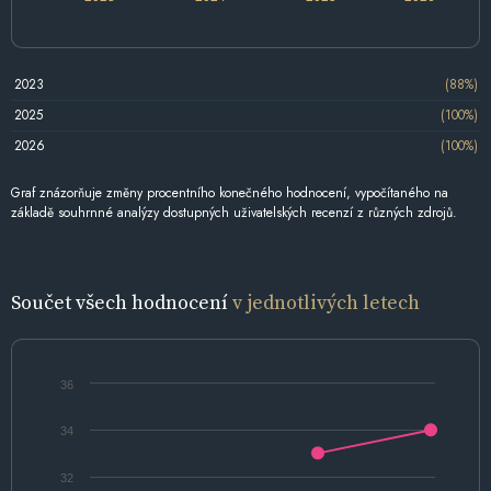
2023
(88%)
2025
(100%)
2026
(100%)
Graf znázorňuje změny procentního konečného hodnocení, vypočítaného na
základě souhrnné analýzy dostupných uživatelských recenzí z různých zdrojů.
Součet všech hodnocení
v jednotlivých letech
36
34
32