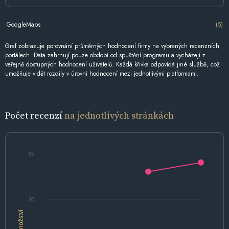
GoogleMaps
(5)
Graf zobrazuje porovnání průměrných hodnocení firmy na vybraných recenzních
portálech. Data zahrnují pouze období od spuštění programu a vycházejí z
veřejně dostupných hodnocení uživatelů. Každá křivka odpovídá jiné službě, což
umožňuje vidět rozdíly v úrovni hodnocení mezi jednotlivými platformami.
Počet recenzí
na jednotlivých stránkách
35
30
Množství