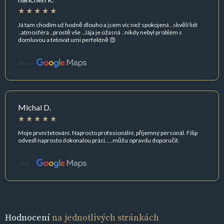
Já tam chodím už hodně dlouho a jsem víc než spokojená ..skvělí lidí
..atmosféra ..prostě vše ..Jája je úžasná ..nikdy nebyl problém s
domluvou a tetovat umí perfektně 😍
Zdroj:
Michal D.
Moje první tetování. Naprosto profesionální, příjemný personál. Filip
odvedl naprosto dokonalou práci.....můžu opravdu doporučit.
Zdroj:
Hodnocení
na jednotlivých stránkách