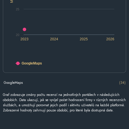
25
20
2023
2024
2025
2026
GoogleMaps
GoogleMaps
(34)
Graf zobrazuje změny počtu recenzí na jednotlivých portálech v následujících
obdobích. Data ukazují, jak se vyvíjel počet hodnocení firmy v různých recenzních
službách, a umožňují porovnat jejich podíl i aktivitu uživatelů na každé platformě.
Zobrazené hodnoty zahrnují pouze období, pro které byla dostupná data.