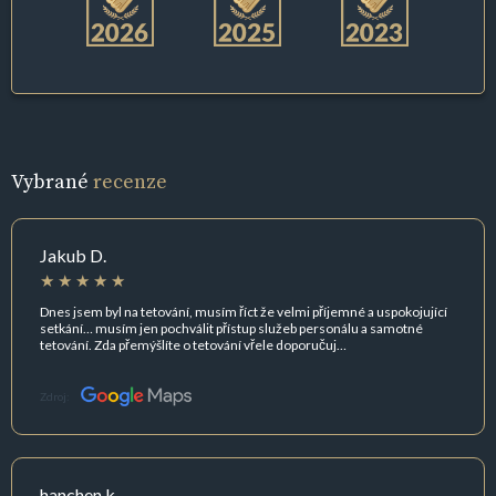
Vybrané
recenze
Jakub D.
Dnes jsem byl na tetování, musím říct že velmi příjemné a uspokojující
setkání… musím jen pochválit přístup služeb personálu a samotné
tetování. Zda přemýšlíte o tetování vřele doporučuj…
Zdroj:
hanchen k.