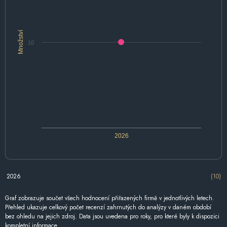
Množství
10
2026
2026
(10)
Graf zobrazuje součet všech hodnocení přiřazených firmě v jednotlivých letech.
Přehled ukazuje celkový počet recenzí zahrnutých do analýzy v daném období
bez ohledu na jejich zdroj. Data jsou uvedena pro roky, pro které byly k dispozici
kompletní informace.