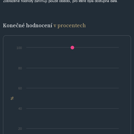
Zobrazené hodnoty zahrnují pouze období, pro které byla dostupná data.
Konečné hodnocení
v procentech
100
80
60
%
40
20