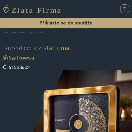
Přihlaste se do soutěže
Jiří Szatkowski
Domů
Truhlářství Liberec
Laureát ceny
Zlatá Firma
Jiří Szatkowski
IČ:
61533602