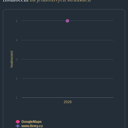
5
4
hodnocení
3
2
1
2026
GoogleMaps
www.firmy.cz