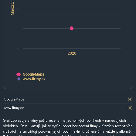
Množství
5
4
3
2026
GoogleMaps
www.firmy.cz
GoogleMaps
(4)
www.firmy.cz
(6)
Graf zobrazuje změny počtu recenzí na jednotlivých portálech v následujících
obdobích. Data ukazují, jak se vyvíjel počet hodnocení firmy v různých recenzních
službách, a umožňují porovnat jejich podíl i aktivitu uživatelů na každé platformě.