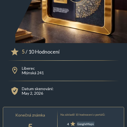
5
/ 10 Hodnocení
Liberec
Mlýnská 241
Datum skenování:
May 2, 2026
Konečná známka
Na základě 10 hodnocení z portálů:
5
4
GoogleMaps