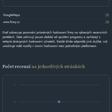
GoogleMaps
(5)
www.firmy.cz
(5)
Graf zobrazuje porovnání průměrných hodnocení firmy na vybraných recenzních
portálech. Data zahrnují pouze období od spuštění programu a vycházejí z
veřejně dostupných hodnocení uživatelů. Každá křivka odpovídá jiné službě, což
umožňuje vidět rozdíly v úrovni hodnocení mezi jednotlivými platformami.
Počet recenzí
na jednotlivých stránkách
7
6