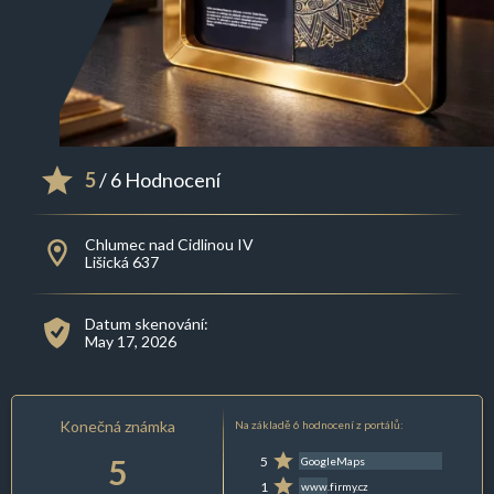
5
/ 6 Hodnocení
Chlumec nad Cidlinou IV
Lišická 637
Datum skenování:
May 17, 2026
Konečná známka
Na základě 6 hodnocení z portálů:
5
5
GoogleMaps
1
www.firmy.cz