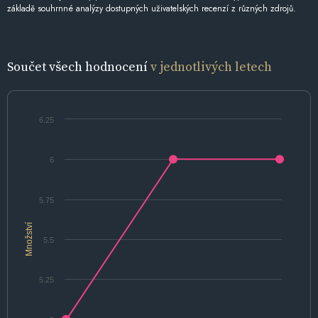
základě souhrnné analýzy dostupných uživatelských recenzí z různých zdrojů.
Součet všech hodnocení
v jednotlivých letech
6.25
6
5.75
Množství
5.5
5.25