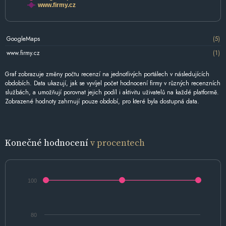
www.firmy.cz
GoogleMaps
(5)
www.firmy.cz
(1)
Graf zobrazuje změny počtu recenzí na jednotlivých portálech v následujících
obdobích. Data ukazují, jak se vyvíjel počet hodnocení firmy v různých recenzních
službách, a umožňují porovnat jejich podíl i aktivitu uživatelů na každé platformě.
Zobrazené hodnoty zahrnují pouze období, pro které byla dostupná data.
Konečné hodnocení
v procentech
100
80