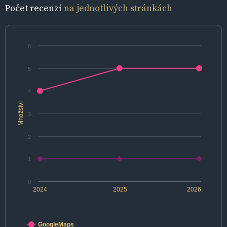
Počet recenzí
na jednotlivých stránkách
6
5
4
Množství
3
2
1
0
2024
2025
2026
GoogleMaps