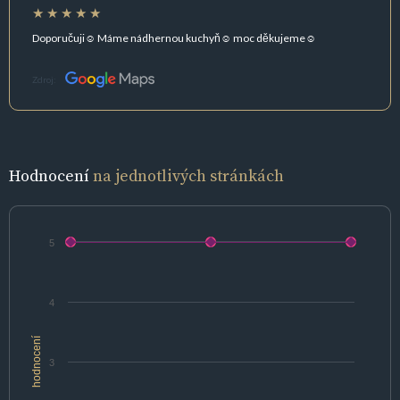
Doporučuji☺ Máme nádhernou kuchyň☺ moc děkujeme☺
Zdroj:
Hodnocení
na jednotlivých stránkách
5
4
hodnocení
3