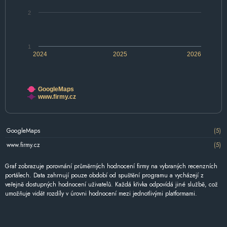
2
1
2024
2025
2026
GoogleMaps
www.firmy.cz
GoogleMaps
(5)
www.firmy.cz
(5)
Graf zobrazuje porovnání průměrných hodnocení firmy na vybraných recenzních
portálech. Data zahrnují pouze období od spuštění programu a vycházejí z
veřejně dostupných hodnocení uživatelů. Každá křivka odpovídá jiné službě, což
umožňuje vidět rozdíly v úrovni hodnocení mezi jednotlivými platformami.