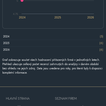
5
4.75
2024
2025
2026
2024
(5)
2025
(6)
2026
(6)
Graf zobrazuje součet všech hodnocení přiřazených firmě v jednotlivých letech.
Přehled ukazuje celkový počet recenzí zahrnutých do analýzy v daném období
bez ohledu na jejich zdroj. Data jsou uvedena pro roky, pro které byly k dispozici
kompletní informace.
HLAVNÍ STRANA
SEZNAM FIREM