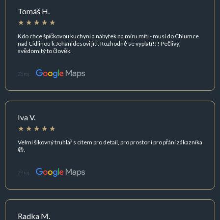
Tomáš H.
Kdo chce špičkovou kuchyni a nábytek na míru míti - musí do Chlumce
nad Cidlinou k Johanidesovi jíti. Rozhodně se vyplatí!!! Pečlivý,
svědomitý to člověk.
Zdroj:
Iva V.
Velmi šikovný truhlář s citem pro detail, pro prostor i pro přání zákazníka
😆.
Zdroj:
Radka M.