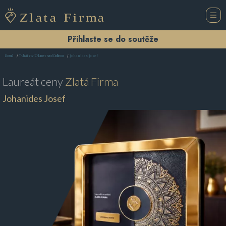
Přihlaste se do soutěže
Johanides Josef
Domů
Truhlářství Chlumec nad Cidlinou
Laureát ceny
Zlatá Firma
Johanides Josef