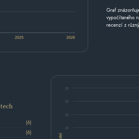
Graf znázorňu
vypočítaného n
recenzí z různý
2025
2026
20
18
etech
16
(6)
14
(6)