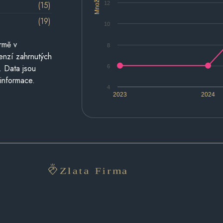
Množství
(15)
12
(19)
10
rmě v
8
cenzí zahrnutých
. Data jsou
6
 informace.
4
2023
2024