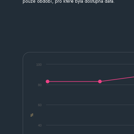
pouze období, pro které byla dostupná data.
100
80
60
%
40