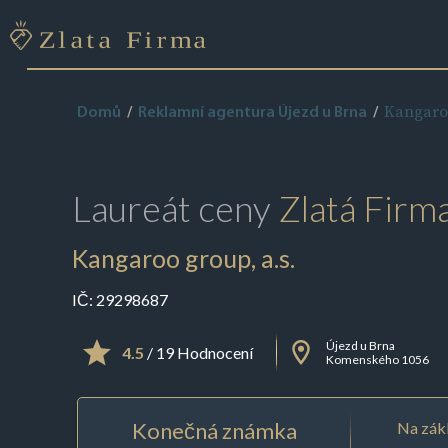
Kangaroo
Domů
Reklamní agentura Újezd u Brna
Laureát ceny
Zlatá Firm
Kangaroo group, a.s.
IČ:
29298687
Újezd u Brna
4.5
/ 19 Hodnocení
Komenského 1056
Konečná známka
Na zákl