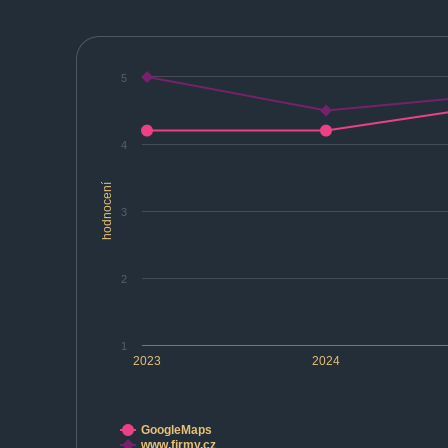
5
4
hodnocení
3
2
1
2023
2024
GoogleMaps
www.firmy.cz