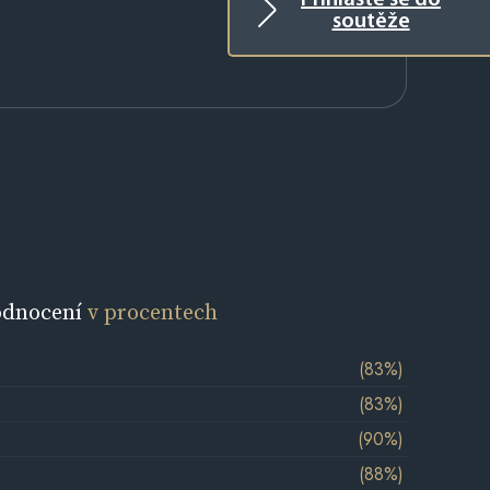
Přihlaste se do
soutěže
odnocení
v procentech
(83%)
(83%)
(90%)
(88%)