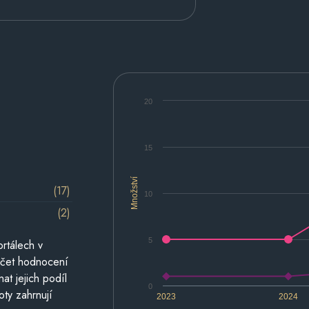
20
15
Množství
(17)
10
(2)
5
rtálech v
počet hodnocení
at jejich podíl
0
oty zahrnují
2023
2024