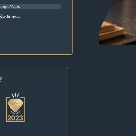
oogleMaps
w.firmy.cz
y