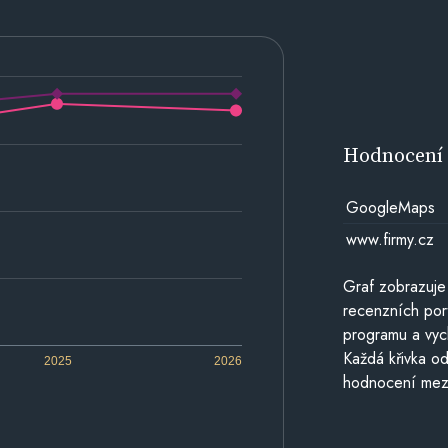
Hodnocen
GoogleMaps
www.firmy.cz
Graf zobrazuje
recenzních por
programu a vyc
Každá křivka od
2025
2026
hodnocení mezi 