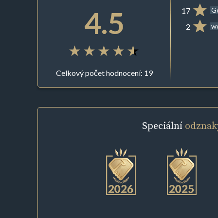
4.5
17
G
2
ww
Celkový počet hodnocení: 19
Speciální
odznak