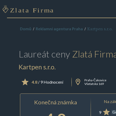
Kartpen s.r.o.
Domů
Reklamní agentura Praha
Laureát ceny
Zlatá Firm
Kartpen s.r.o.
Praha-Čakovice
4.8
/ 9 Hodnocení
Všetatská 169
Konečná známka
Na zák
9
G