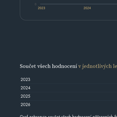
0
2023
2024
Součet všech hodnocení
v jednotlivých l
2023
2024
2025
2026
Graf zobrazuje součet všech hodnocení přiřazených fi