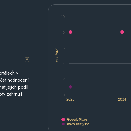
10
8
6
Množství
(9)
4
rtálech v
počet hodnocení
2
at jejich podíl
oty zahrnují
0
2023
2024
GoogleMaps
www.firmy.cz