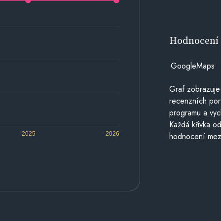
Hodnocen
GoogleMaps
Graf zobrazuje
recenzních por
programu a vyc
Každá křivka od
2025
2026
hodnocení mezi 