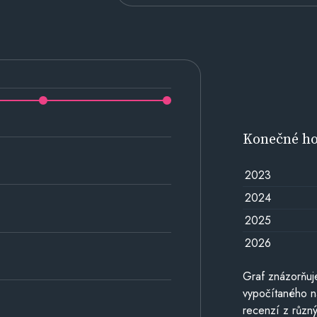
Konečné h
2023
2024
2025
2026
Graf znázorňu
vypočítaného n
recenzí z různý