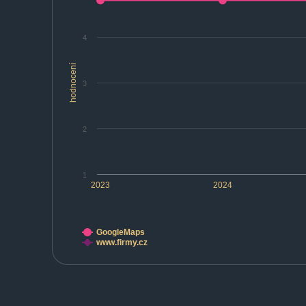
4
hodnocení
3
2
1
2023
2024
GoogleMaps
www.firmy.cz