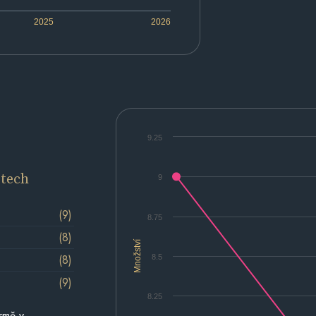
2025
2026
9.25
etech
9
(9)
8.75
(8)
Množství
(8)
8.5
(9)
8.25
rmě v