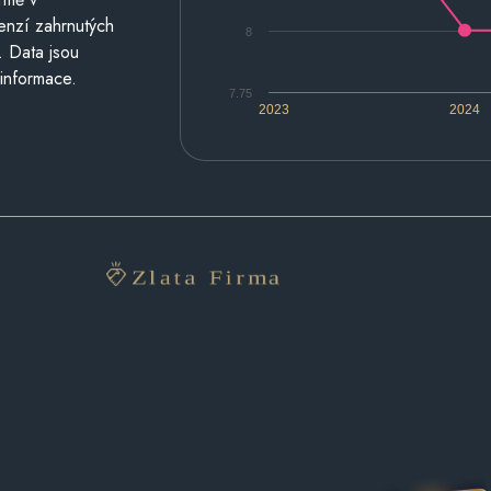
cenzí zahrnutých
8
. Data jsou
 informace.
7.75
2023
2024