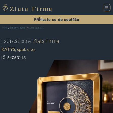
Přihlaste se do soutěže
KATYS, spol. s r.o.
Domů
Truhlářství Český Dub
Laureát ceny
Zlatá Firma
KATYS, spol. s r.o.
IČ:
64053113