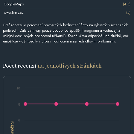
GoogleMaps
(4.5)
www.firmy.cz
(5)
Graf zobrazuje porovnání průměrných hodnocení firmy na vybraných recenzních
portálech. Data zahrnují pouze období od spuštění programu a vycházejí z
veřejně dostupných hodnocení uživatelů. Každá křivka odpovídá jiné službě, což
umožňuje vidět rozdíly v úrovni hodnocení mezi jednotlivými platformami.
Počet recenzí
na jednotlivých stránkách
10
8
6
Množství