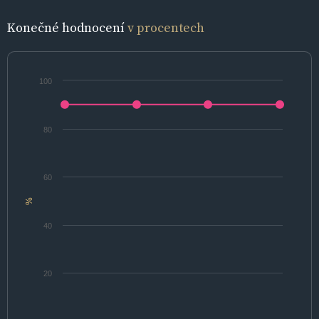
Konečné hodnocení
v procentech
100
80
60
%
40
20