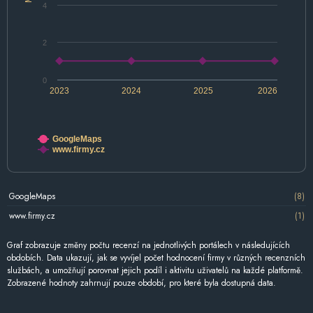
4
2
0
2023
2024
2025
2026
GoogleMaps
www.firmy.cz
GoogleMaps
(8)
www.firmy.cz
(1)
Graf zobrazuje změny počtu recenzí na jednotlivých portálech v následujících
obdobích. Data ukazují, jak se vyvíjel počet hodnocení firmy v různých recenzních
službách, a umožňují porovnat jejich podíl i aktivitu uživatelů na každé platformě.
Zobrazené hodnoty zahrnují pouze období, pro které byla dostupná data.