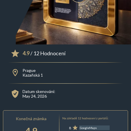
4.9
/ 12 Hodnocení
Prague
Kazaňská 1
Datum skenování:
May 24, 2026
Konečná známka
Na základě 12 hodnocení z portálů:
4.9
8
GoogleMaps