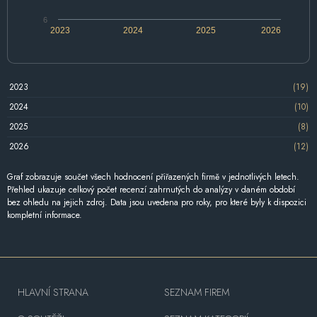
6
2023
2024
2025
2026
2023
(19)
2024
(10)
2025
(8)
2026
(12)
Graf zobrazuje součet všech hodnocení přiřazených firmě v jednotlivých letech.
Přehled ukazuje celkový počet recenzí zahrnutých do analýzy v daném období
bez ohledu na jejich zdroj. Data jsou uvedena pro roky, pro které byly k dispozici
kompletní informace.
HLAVNÍ STRANA
SEZNAM FIREM