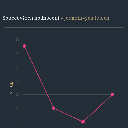
Součet všech hodnocení
v jednotlivých letech
20
18
16
14
Množství
12
10
8