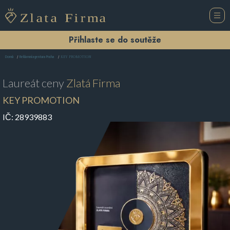
Přihlaste se do soutěže
KEY PROMOTION
Domů
Reklamní agentura Praha
Laureát ceny
Zlatá Firma
KEY PROMOTION
IČ:
28939883