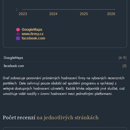
1
2023
2024
2025
2026
GoogleMaps
www.firmy.cz
facebook.com
GoogleMaps
(4.9)
facebook.com
(5)
Graf zobrazuje porovnání průměrných hodnocení firmy na vybraných recenzních
portálech. Data zahrnují pouze období od spuštění programu a vycházejí z
veřejně dostupných hodnocení uživatelů. Každá křivka odpovídá jiné službě, což
umožňuje vidět rozdíly v úrovni hodnocení mezi jednotlivými platformami.
Počet recenzí
na jednotlivých stránkách