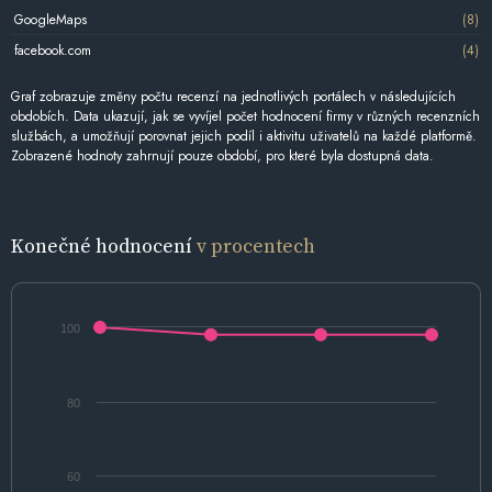
GoogleMaps
(8)
facebook.com
(4)
Graf zobrazuje změny počtu recenzí na jednotlivých portálech v následujících
obdobích. Data ukazují, jak se vyvíjel počet hodnocení firmy v různých recenzních
službách, a umožňují porovnat jejich podíl i aktivitu uživatelů na každé platformě.
Zobrazené hodnoty zahrnují pouze období, pro které byla dostupná data.
Konečné hodnocení
v procentech
100
80
60