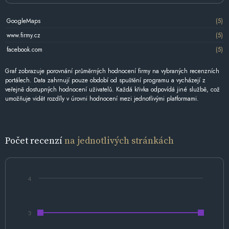
GoogleMaps
(5)
www.firmy.cz
(5)
facebook.com
(5)
Graf zobrazuje porovnání průměrných hodnocení firmy na vybraných recenzních
portálech. Data zahrnují pouze období od spuštění programu a vycházejí z
veřejně dostupných hodnocení uživatelů. Každá křivka odpovídá jiné službě, což
umožňuje vidět rozdíly v úrovni hodnocení mezi jednotlivými platformami.
Počet recenzí
na jednotlivých stránkách
4
3