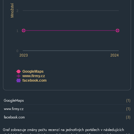
Množství
2
1
0
2023
2024
GoogleMaps
www.firmy.cz
facebook.com
GoogleMaps
(1)
www.firmy.cz
(1)
facebook.com
(3)
Graf zobrazuje změny počtu recenzí na jednotlivých portálech v následujících