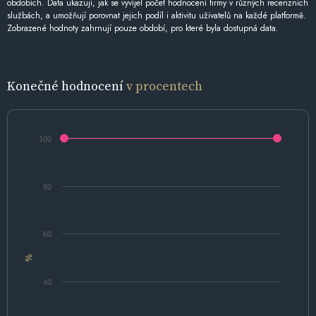
obdobích. Data ukazují, jak se vyvíjel počet hodnocení firmy v různých recenzních
službách, a umožňují porovnat jejich podíl i aktivitu uživatelů na každé platformě.
Zobrazené hodnoty zahrnují pouze období, pro které byla dostupná data.
Konečné hodnocení
v procentech
100
80
60
%
40