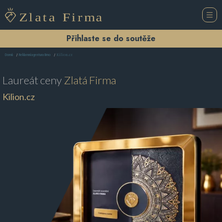
Přihlaste se do soutěže
Kilion.cz
Domů
Reklamní agentura Brno
Laureát ceny
Zlatá Firma
Kilion.cz