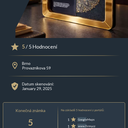
5
/ 5 Hodnocení
Brno
Provazníkova 59
Datum skenování:
January 29, 2025
Konečná známka
Na základě 5 hodnocení z portálů:
5
1
GoogleMaps
1
www.firmy.cz