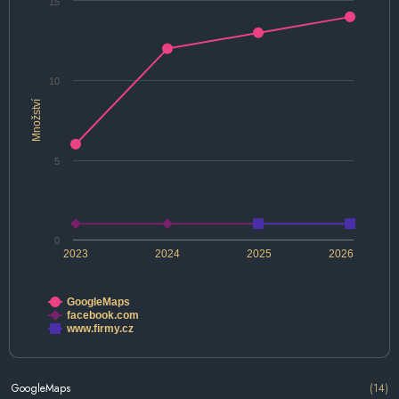
15
10
Množství
5
0
2023
2024
2025
2026
GoogleMaps
facebook.com
www.firmy.cz
GoogleMaps
(14)