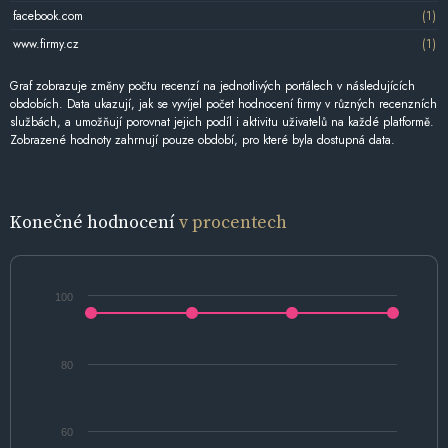
facebook.com
(1)
www.firmy.cz
(1)
Graf zobrazuje změny počtu recenzí na jednotlivých portálech v následujících
obdobích. Data ukazují, jak se vyvíjel počet hodnocení firmy v různých recenzních
službách, a umožňují porovnat jejich podíl i aktivitu uživatelů na každé platformě.
Zobrazené hodnoty zahrnují pouze období, pro které byla dostupná data.
Konečné hodnocení
v procentech
100
80
60