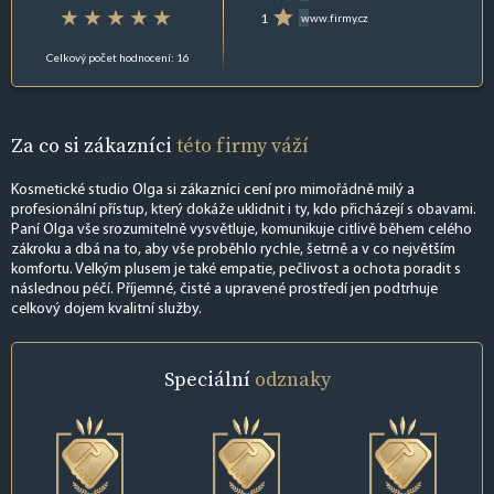
1
www.firmy.cz
Celkový počet hodnocení: 16
Za co si zákazníci
této firmy váží
Kosmetické studio Olga si zákazníci cení pro mimořádně milý a
profesionální přístup, který dokáže uklidnit i ty, kdo přicházejí s obavami.
Paní Olga vše srozumitelně vysvětluje, komunikuje citlivě během celého
zákroku a dbá na to, aby vše proběhlo rychle, šetrně a v co největším
komfortu. Velkým plusem je také empatie, pečlivost a ochota poradit s
následnou péčí. Příjemné, čisté a upravené prostředí jen podtrhuje
celkový dojem kvalitní služby.
Speciální
odznaky