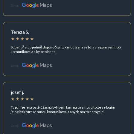
Zdroj:
Tereza S.
Super přístup jedině doporučuji ,tak moc jsem se bála ale pani semnou
komunikovala a bylo to hned.
Zdroj:
josef j.
Ta paní je je prostě úžasná byl jsem tam na pirsingu a to že se bojím
jelhel tak furt se mnou komunikovala abych má to nemyslel
Zdroj: