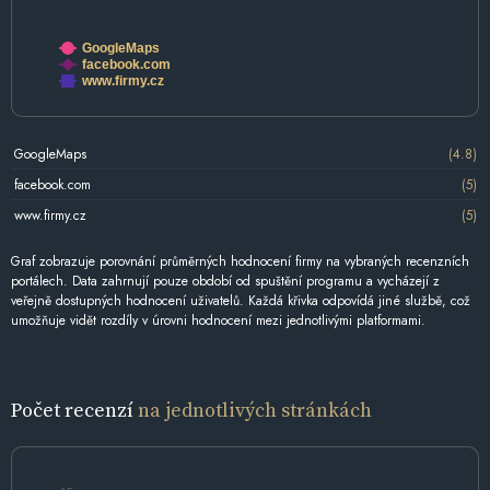
GoogleMaps
facebook.com
www.firmy.cz
GoogleMaps
(4.8)
facebook.com
(5)
www.firmy.cz
(5)
Graf zobrazuje porovnání průměrných hodnocení firmy na vybraných recenzních
portálech. Data zahrnují pouze období od spuštění programu a vycházejí z
veřejně dostupných hodnocení uživatelů. Každá křivka odpovídá jiné službě, což
umožňuje vidět rozdíly v úrovni hodnocení mezi jednotlivými platformami.
Počet recenzí
na jednotlivých stránkách