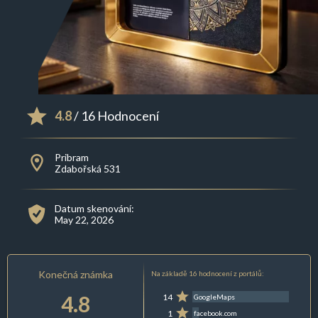
4.8
/ 16 Hodnocení
Pribram
Zdabořská 531
Datum skenování:
May 22, 2026
Konečná známka
Na základě 16 hodnocení z portálů:
4.8
14
GoogleMaps
1
facebook.com