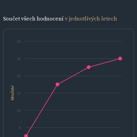
Součet všech hodnocení
v jednotlivých letech
18
16
14
Množství
12
10
8