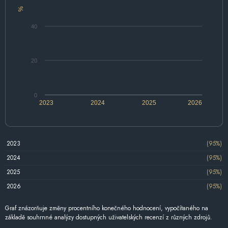
%
40
20
0
2023
2024
2025
2026
2023
(95%)
2024
(95%)
2025
(95%)
2026
(95%)
Graf znázorňuje změny procentního konečného hodnocení, vypočítaného na
základě souhrnné analýzy dostupných uživatelských recenzí z různých zdrojů.