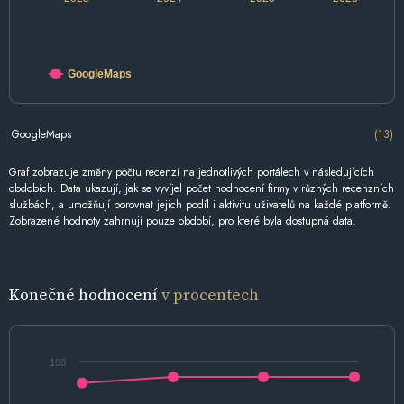
GoogleMaps
GoogleMaps
(13)
Graf zobrazuje změny počtu recenzí na jednotlivých portálech v následujících
obdobích. Data ukazují, jak se vyvíjel počet hodnocení firmy v různých recenzních
službách, a umožňují porovnat jejich podíl i aktivitu uživatelů na každé platformě.
Zobrazené hodnoty zahrnují pouze období, pro které byla dostupná data.
Konečné hodnocení
v procentech
100