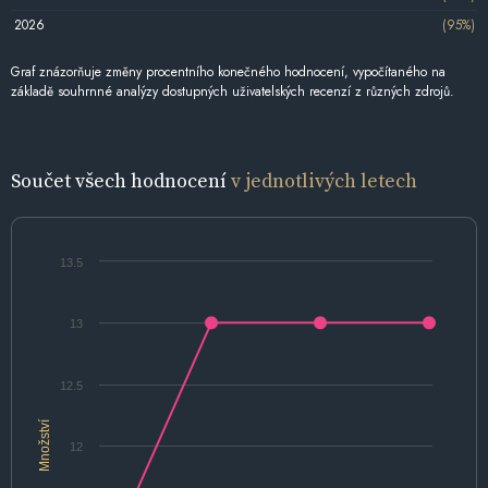
2026
(95%)
Graf znázorňuje změny procentního konečného hodnocení, vypočítaného na
základě souhrnné analýzy dostupných uživatelských recenzí z různých zdrojů.
Součet všech hodnocení
v jednotlivých letech
13.5
13
12.5
Množství
12