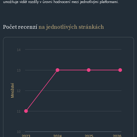
umožňuje vidět rozdíly v úrovni hodnocení mezi jednotlivými platformami.
Počet recenzí
na jednotlivých stránkách
14
13
Množství
12
11
10
2023
2024
2025
2026