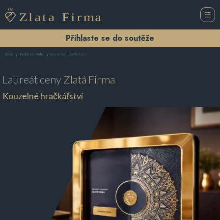
Přihlaste se do soutěže
Kouzelné hračkářství
Domů
Hračkářství Praha
Laureát ceny
Zlatá Firma
Kouzelné hračkářství