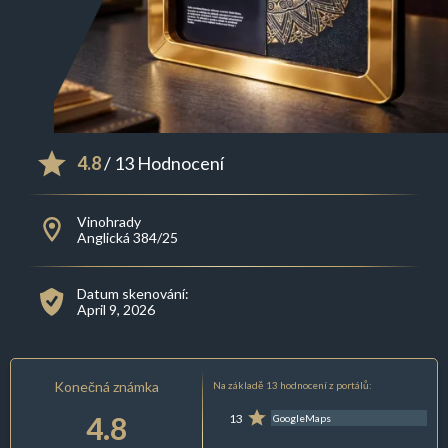
4.8
/ 13 Hodnocení
Vinohrady
Anglická 384/25
Datum skenování:
April 9, 2026
Konečná známka
Na základě 13 hodnocení z portálů:
4.8
13
GoogleMaps