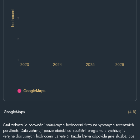
hodnocení
3
2
1
2023
2024
2025
2026
GoogleMaps
GoogleMaps
(4.8)
Graf zobrazuje porovnání průměrných hodnocení firmy na vybraných recenzních
portálech. Data zahrnují pouze období od spuštění programu a vycházejí z
veřejně dostupných hodnocení uživatelů. Každá křivka odpovídá jiné službě, což