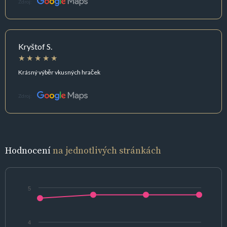
Zdroj:
Kryštof S.
Krásný výběr vkusných hraček
Zdroj:
Hodnocení
na jednotlivých stránkách
5
4