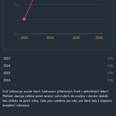
11.5
11
10.5
2023
2024
2025
2026
2023
(11)
2024
(13)
2025
(13)
2026
(13)
Graf zobrazuje součet všech hodnocení přiřazených firmě v jednotlivých letech.
Přehled ukazuje celkový počet recenzí zahrnutých do analýzy v daném období
bez ohledu na jejich zdroj. Data jsou uvedena pro roky, pro které byly k dispozici
kompletní informace.