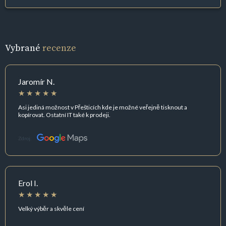
Vybrané
recenze
Jaromír N.
Asi jediná možnost v Přešticích kde je možné veřejně tisknout a
kopírovat. Ostatní IT také k prodeji.
Zdroj:
Erol I.
Velký výběr a skvěle cení