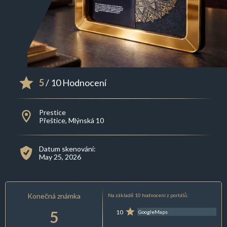
5
/ 10 Hodnocení
Prestice
Přeštice, Mlýnská 10
Datum skenování:
May 25, 2026
Konečná známka
Na základě 10 hodnocení z portálů:
5
10
GoogleMaps