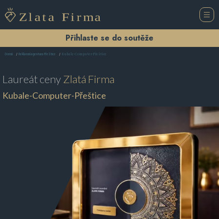
Přihlaste se do soutěže
Kubale-Computer-Přeštice
Domů
Reklamní agentura Přeštice
Laureát ceny
Zlatá Firma
Kubale-Computer-Přeštice