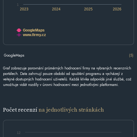
1
2023
2024
2025
2026
GoogleMaps
www.firmy.cz
GoogleMaps
(5)
Graf zobrazuje porovnání průměrných hodnocení firmy na vybraných recenzních
portálech. Data zahrnují pouze období od spuštění programu a vycházejí z
veřejně dostupných hodnocení uživatelů. Každá křivka odpovídá jiné službě, což
umožňuje vidět rozdíly v úrovni hodnocení mezi jednotlivými platformami.
Počet recenzí
na jednotlivých stránkách
12