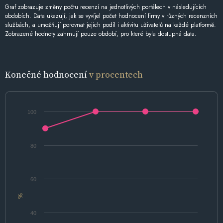
Graf zobrazuje změny počtu recenzí na jednotlivých portálech v následujících
obdobích. Data ukazují, jak se vyvíjel počet hodnocení firmy v různých recenzních
službách, a umožňují porovnat jejich podíl i aktivitu uživatelů na každé platformě.
Zobrazené hodnoty zahrnují pouze období, pro které byla dostupná data.
Konečné hodnocení
v procentech
100
80
60
%
40