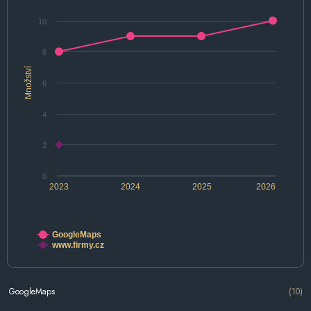
10
8
Množství
6
4
2
0
2023
2024
2025
2026
GoogleMaps
www.firmy.cz
GoogleMaps
(10)