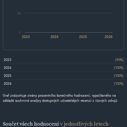
20
0
2023
2024
2025
2026
2023
(90%)
2024
(100%)
2025
(100%)
2026
(100%)
Graf znázorňuje změny procentního konečného hodnocení, vypočítaného na
základě souhrnné analýzy dostupných uživatelských recenzí z různých zdrojů.
Součet všech hodnocení
v jednotlivých letech