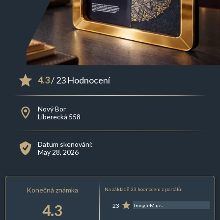
4.3
/ 23 Hodnocení
Nový Bor
Liberecká 558
Datum skenování:
May 28, 2026
Konečná známka
Na základě 23 hodnocení z portálů:
4.3
23
GoogleMaps