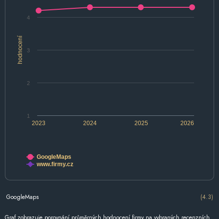
4
hodnocení
3
2
1
2023
2024
2025
2026
GoogleMaps
www.firmy.cz
GoogleMaps
(4.3)
Graf zobrazuje porovnání průměrných hodnocení firmy na vybraných recenzních