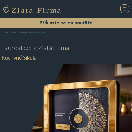
Přihlaste se do soutěže
Kuchyně Šikula
Domů
Truhlářství Nový Bor
Laureát ceny
Zlatá Firma
Kuchyně Šikula