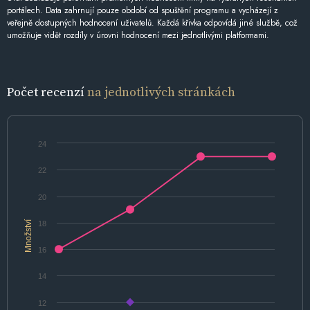
portálech. Data zahrnují pouze období od spuštění programu a vycházejí z
veřejně dostupných hodnocení uživatelů. Každá křivka odpovídá jiné službě, což
umožňuje vidět rozdíly v úrovni hodnocení mezi jednotlivými platformami.
Počet recenzí
na jednotlivých stránkách
24
22
20
Množství
18
16
14
12