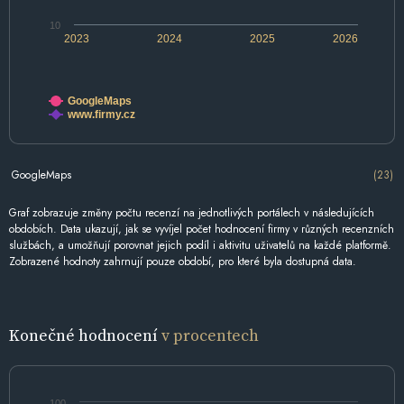
10
2023
2024
2025
2026
GoogleMaps
www.firmy.cz
GoogleMaps
(23)
Graf zobrazuje změny počtu recenzí na jednotlivých portálech v následujících
obdobích. Data ukazují, jak se vyvíjel počet hodnocení firmy v různých recenzních
službách, a umožňují porovnat jejich podíl i aktivitu uživatelů na každé platformě.
Zobrazené hodnoty zahrnují pouze období, pro které byla dostupná data.
Konečné hodnocení
v procentech
100