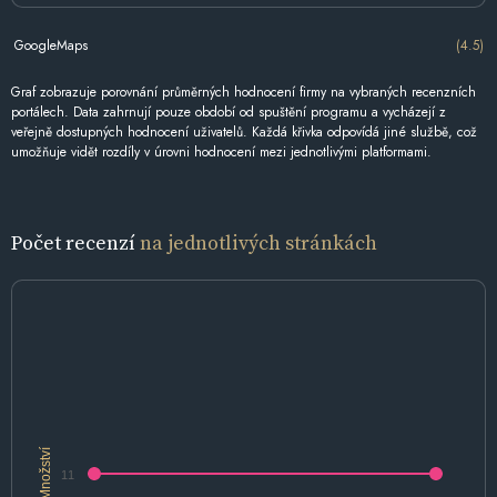
GoogleMaps
(4.5)
Graf zobrazuje porovnání průměrných hodnocení firmy na vybraných recenzních
portálech. Data zahrnují pouze období od spuštění programu a vycházejí z
veřejně dostupných hodnocení uživatelů. Každá křivka odpovídá jiné službě, což
umožňuje vidět rozdíly v úrovni hodnocení mezi jednotlivými platformami.
Počet recenzí
na jednotlivých stránkách
Množství
11