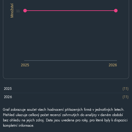
Množství
11
2025
2026
2025
(11)
2026
(11)
Graf zobrazuje součet všech hodnocení přiřazených firmě v jednotlivých letech.
Přehled ukazuje celkový počet recenzí zahrnutých do analýzy v daném období
bez ohledu na jejich zdroj. Data jsou uvedena pro roky, pro které byly k dispozici
kompletní informace.