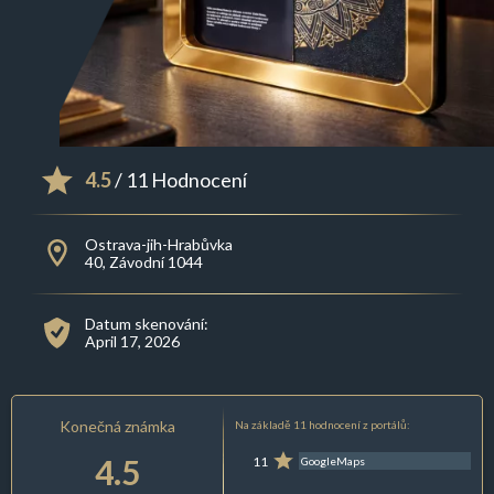
4.5
/ 11 Hodnocení
Ostrava-jih-Hrabůvka
40, Závodní 1044
Datum skenování:
April 17, 2026
Konečná známka
Na základě 11 hodnocení z portálů:
4.5
11
GoogleMaps