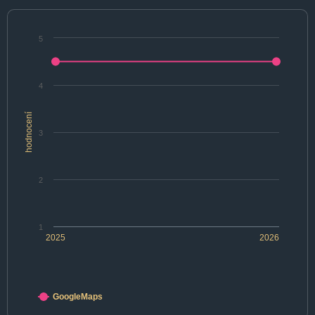
5
4
hodnocení
3
2
1
2025
2026
GoogleMaps