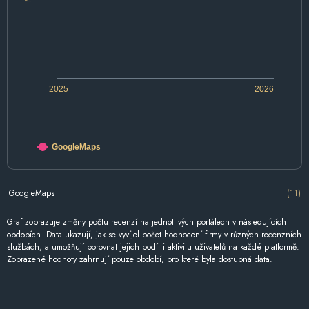
2025
2026
GoogleMaps
GoogleMaps
(11)
Graf zobrazuje změny počtu recenzí na jednotlivých portálech v následujících
obdobích. Data ukazují, jak se vyvíjel počet hodnocení firmy v různých recenzních
službách, a umožňují porovnat jejich podíl i aktivitu uživatelů na každé platformě.
Zobrazené hodnoty zahrnují pouze období, pro které byla dostupná data.