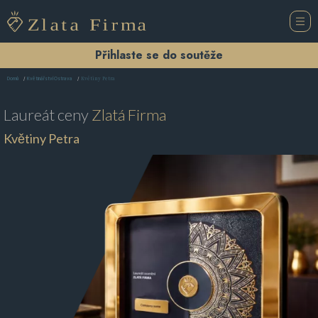
Přihlaste se do soutěže
Květiny Petra
Domů
Květinářství Ostrava
Laureát ceny
Zlatá Firma
Květiny Petra