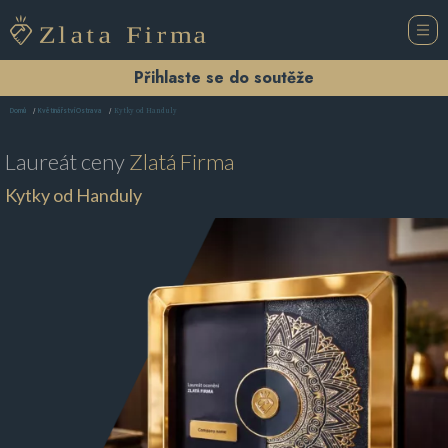
Přihlaste se do soutěže
Kytky od Handuly
Domů
Květinářství Ostrava
Laureát ceny
Zlatá Firma
Kytky od Handuly