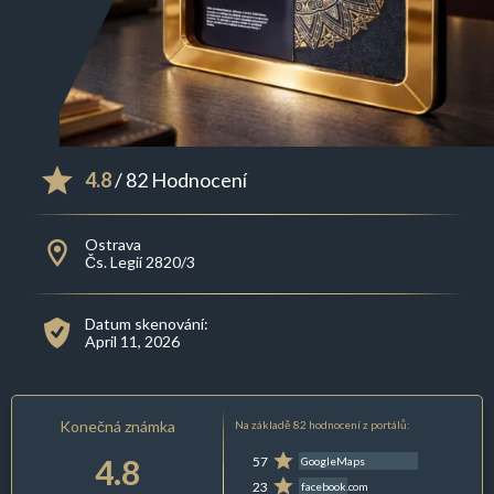
4.8
/ 82 Hodnocení
Ostrava
Čs. Legií 2820/3
Datum skenování:
April 11, 2026
Konečná známka
Na základě 82 hodnocení z portálů:
4.8
57
GoogleMaps
23
facebook.com