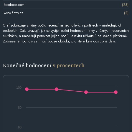
facebook.com
(23)
www.firmy.cz
(2)
Graf zobrazuje změny počtu recenzí na jednotlivých portálech v následujících
obdobích. Data ukazují, jak se vyvíjel počet hodnocení firmy v různých recenzních
službách, a umožňují porovnat jejich podíl i aktivitu uživatelů na každé platformě.
Zobrazené hodnoty zahrnují pouze období, pro které byla dostupná data.
Konečné hodnocení
v procentech
100
80
60