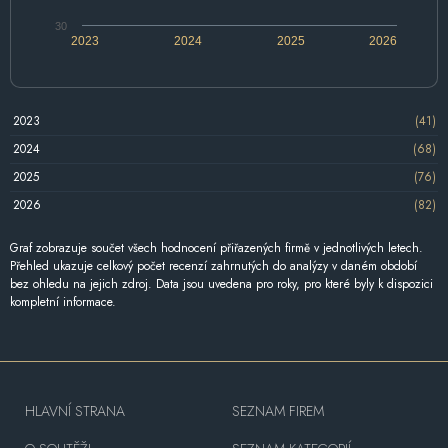
30
2023
2024
2025
2026
2023
(41)
2024
(68)
2025
(76)
2026
(82)
Graf zobrazuje součet všech hodnocení přiřazených firmě v jednotlivých letech.
Přehled ukazuje celkový počet recenzí zahrnutých do analýzy v daném období
bez ohledu na jejich zdroj. Data jsou uvedena pro roky, pro které byly k dispozici
kompletní informace.
HLAVNÍ STRANA
SEZNAM FIREM