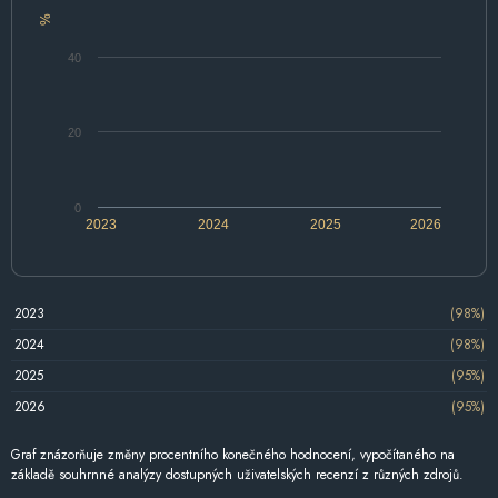
%
40
20
0
2023
2024
2025
2026
2023
(98%)
2024
(98%)
2025
(95%)
2026
(95%)
Graf znázorňuje změny procentního konečného hodnocení, vypočítaného na
základě souhrnné analýzy dostupných uživatelských recenzí z různých zdrojů.