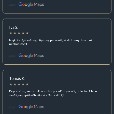
Zdroj:
Iva S.
Nejkrásnější květiny, příjemný personál, skvělé ceny. Jinam už
nechodíme ♥️.
Zdroj:
Tomáš K.
Doporučuju, velmi milá obsluha, poradí, doporučí, zažertují ! Jsou
skvělí, nejlepší květinářství v Ostravě ! 😉
Zdroj: