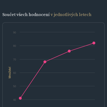
Součet všech hodnocení
v jednotlivých letech
90
80
70
Množství
60
50
40