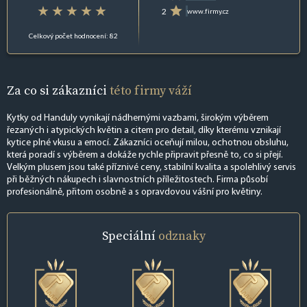
2
www.firmy.cz
Celkový počet hodnocení: 82
Za co si zákazníci
této firmy váží
Kytky od Handuly vynikají nádhernými vazbami, širokým výběrem
řezaných i atypických květin a citem pro detail, díky kterému vznikají
kytice plné vkusu a emocí. Zákazníci oceňují milou, ochotnou obsluhu,
která poradí s výběrem a dokáže rychle připravit přesně to, co si přejí.
Velkým plusem jsou také příznivé ceny, stabilní kvalita a spolehlivý servis
při běžných nákupech i slavnostních příležitostech. Firma působí
profesionálně, přitom osobně a s opravdovou vášní pro květiny.
Speciální
odznaky