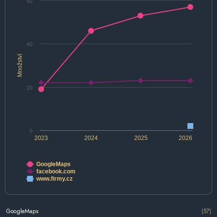
60
40
Množství
20
0
2023
2024
2025
2026
GoogleMaps
facebook.com
www.firmy.cz
GoogleMaps
(57)