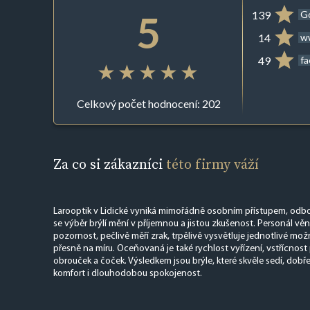
5
139
G
14
ww
49
f
Celkový počet hodnocení: 202
Za co si zákazníci
této firmy váží
Larooptik v Lidické vyniká mimořádně osobním přístupem, odbo
se výběr brýlí mění v příjemnou a jistou zkušenost. Personál v
pozornost, pečlivě měří zrak, trpělivě vysvětluje jednotlivé mož
přesně na míru. Oceňovaná je také rychlost vyřízení, vstřícnost 
obrouček a čoček. Výsledkem jsou brýle, které skvěle sedí, dobře
komfort i dlouhodobou spokojenost.