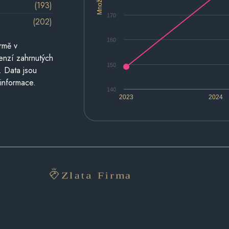
Množství
(193)
170
(202)
160
rmě v
cenzí zahrnutých
150
. Data jsou
 informace.
140
2023
2024