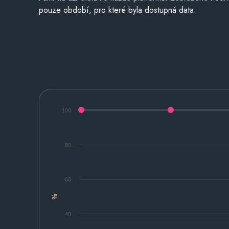
pouze období, pro které byla dostupná data.
100
80
60
%
40