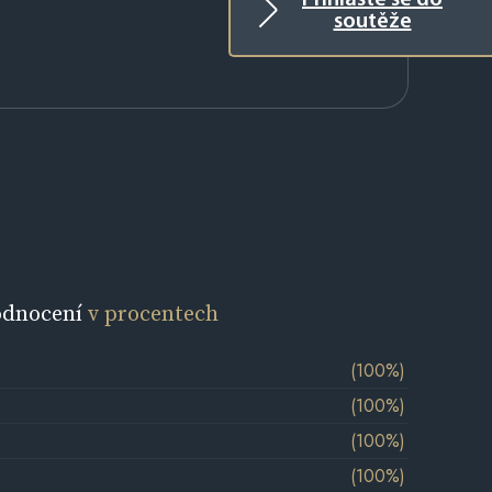
Přihlaste se do
soutěže
odnocení
v procentech
(100%)
(100%)
(100%)
(100%)