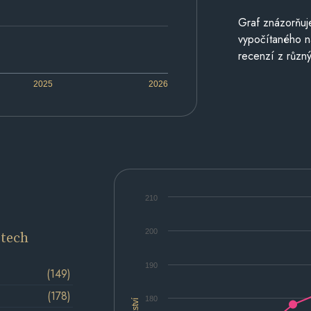
Graf znázorňu
vypočítaného n
recenzí z různý
2025
2026
210
200
etech
190
(149)
(178)
180