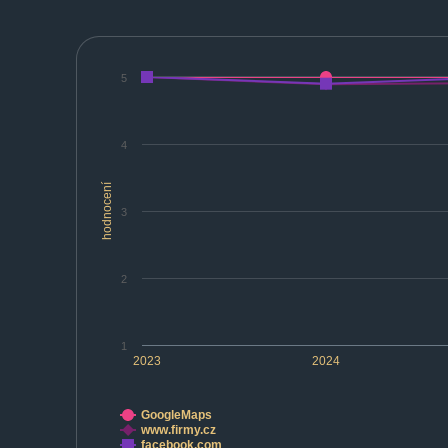
5
4
hodnocení
3
2
1
2023
2024
GoogleMaps
www.firmy.cz
facebook.com