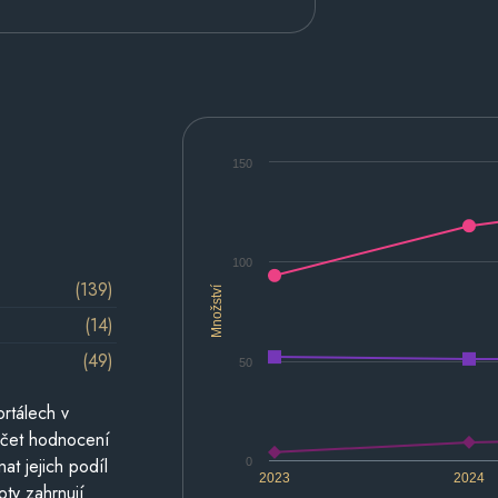
150
100
(139)
Množství
(14)
(49)
50
rtálech v
počet hodnocení
at jejich podíl
0
2023
2024
oty zahrnují