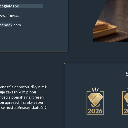
oogleMaps
w.firmy.cz
acebook.com
rností a ochotou, díky nimž
ěnuje zákazníkům plnou
nosti a pomáhá najít řešení
při úpravách i široký výběr
 se nosí a přinášejí skutečný