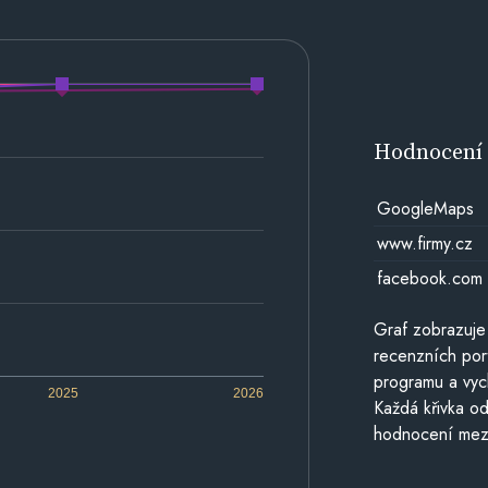
Hodnocen
GoogleMaps
www.firmy.cz
facebook.com
Graf zobrazuje
recenzních por
programu a vyc
2025
2026
Každá křivka od
hodnocení mezi 