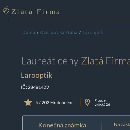
Larooptik
Domů
Oční optika Praha
Laureát ceny
Zlatá Firm
Larooptik
IČ:
28481429
Prague
5
/ 202 Hodnocení
Lidická 26
Konečná známka
Na zákl