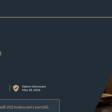
a
Datum skenování:
May 18, 2026
adě 202 hodnocení z portálů: