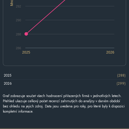
292
290
288
286
2025
2026
2025
(288)
2026
(299)
Graf zobrazuje součet všech hodnocení přiřazených firmě v jednotlivých letech.
Přehled ukazuje celkový počet recenzí zahrnutých do analýzy v daném období
bez ohledu na jejich zdroj. Data jsou uvedena pro roky, pro které byly k dispozici
kompletní informace.