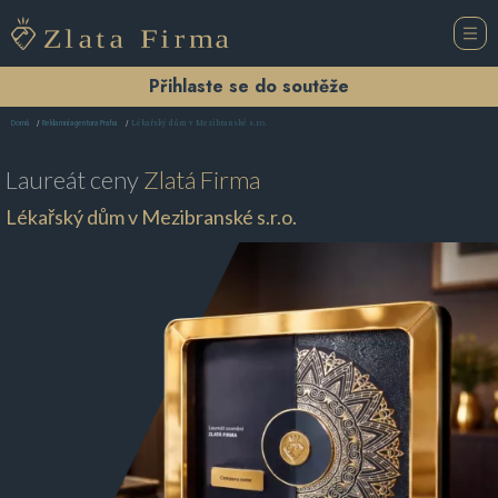
Přihlaste se do soutěže
Lékařský dům v Mezibranské s.r.o.
Domů
Reklamní agentura Praha
Laureát ceny
Zlatá Firma
Lékařský dům v Mezibranské s.r.o.