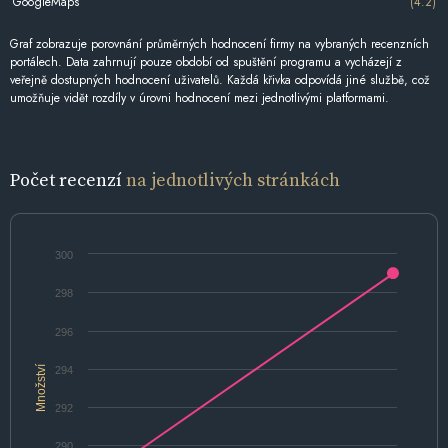
GoogleMaps
(4.2)
Graf zobrazuje porovnání průměrných hodnocení firmy na vybraných recenzních
portálech. Data zahrnují pouze období od spuštění programu a vycházejí z
veřejně dostupných hodnocení uživatelů. Každá křivka odpovídá jiné službě, což
umožňuje vidět rozdíly v úrovni hodnocení mezi jednotlivými platformami.
Počet recenzí
na jednotlivých stránkách
300
298
296
Množství
294
292
290