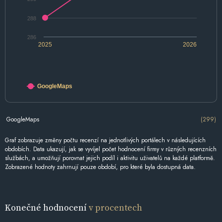
288
286
2025
2026
GoogleMaps
GoogleMaps
(299)
Graf zobrazuje změny počtu recenzí na jednotlivých portálech v následujících
obdobích. Data ukazují, jak se vyvíjel počet hodnocení firmy v různých recenzních
službách, a umožňují porovnat jejich podíl i aktivitu uživatelů na každé platformě.
Zobrazené hodnoty zahrnují pouze období, pro které byla dostupná data.
Konečné hodnocení
v procentech