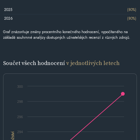
2025
(80%)
2026
(80%)
Graf znázorňuje změny procentního konečného hodnocení, vypočítaného na
základě souhrnné analýzy dostupných uživatelských recenzí z různých zdrojů.
Součet všech hodnocení
v jednotlivých letech
300
298
296
294
Množství