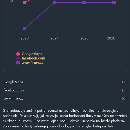
5
0
2023
2024
2025
2026
GoogleMaps
facebook.com
www.firmy.cz
GoogleMaps
(12)
facebook.com
(8)
www.firmy.cz
(6)
Graf zobrazuje změny počtu recenzí na jednotlivých portálech v následujících
obdobích. Data ukazují, jak se vyvíjel počet hodnocení firmy v různých recenzních
službách, a umožňují porovnat jejich podíl i aktivitu uživatelů na každé platformě.
Zobrazené hodnoty zahrnují pouze období, pro které byla dostupná data.