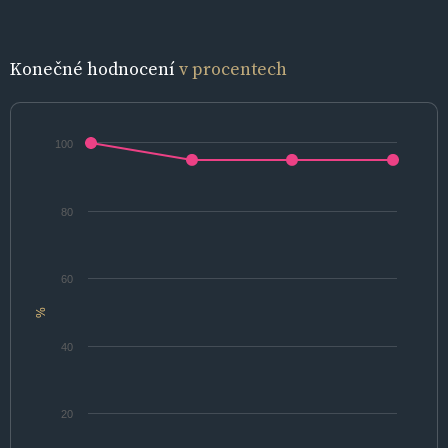
Konečné hodnocení
v procentech
100
80
60
%
40
20