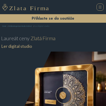
Přihlaste se do soutěže
Ler digital studio
Domů
Reklamní agentura Hradec Králové
Laureát ceny
Zlatá Firma
Ler digital studio