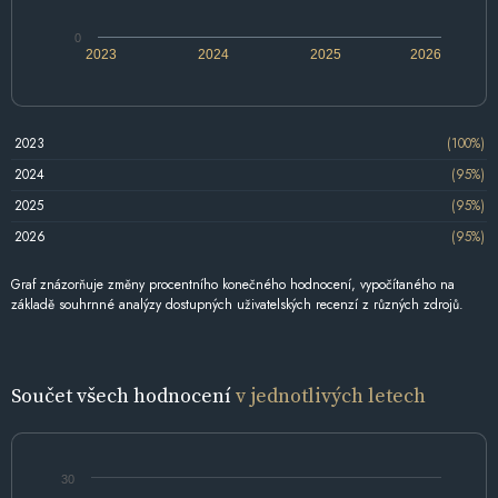
0
2023
2024
2025
2026
2023
(100%)
2024
(95%)
2025
(95%)
2026
(95%)
Graf znázorňuje změny procentního konečného hodnocení, vypočítaného na
základě souhrnné analýzy dostupných uživatelských recenzí z různých zdrojů.
Součet všech hodnocení
v jednotlivých letech
30