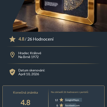
4.8
/ 26 Hodnocení
Hradec Králové
Na Brně 1972
Datum skenování:
April 10, 2026
Konečná známka
Na základě 26 hodnocení z portálů:
4.8
12
GoogleMaps
8
facebook.com