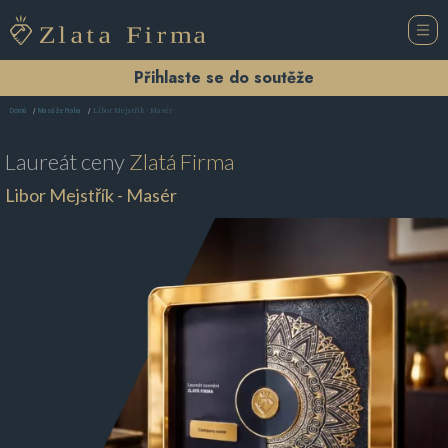
Přihlaste se do soutěže
Libor Mejstřík - Masér
Domů
Masáže Praha
Laureát ceny
Zlatá Firma
Libor Mejstřík - Masér