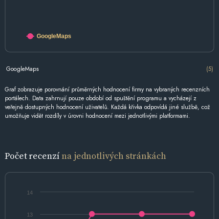
GoogleMaps
GoogleMaps
(5)
Graf zobrazuje porovnání průměrných hodnocení firmy na vybraných recenzních
portálech. Data zahrnují pouze období od spuštění programu a vycházejí z
veřejně dostupných hodnocení uživatelů. Každá křivka odpovídá jiné službě, což
umožňuje vidět rozdíly v úrovni hodnocení mezi jednotlivými platformami.
Počet recenzí
na jednotlivých stránkách
14
13