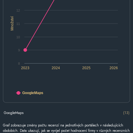
12
Množství
11
10
9
8
2023
2024
2025
2026
GoogleMaps
GoogleMaps
(13)
Graf zobrazuje změny počtu recenzí na jednotlivých portálech v následujících
obdobích. Data ukazují, jak se vyvíjel počet hodnocení firmy v různých recenzních