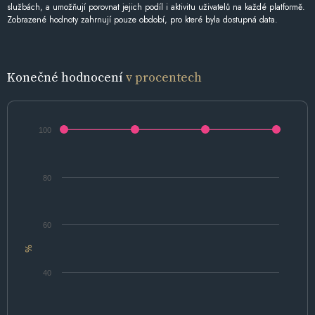
službách, a umožňují porovnat jejich podíl i aktivitu uživatelů na každé platformě.
Zobrazené hodnoty zahrnují pouze období, pro které byla dostupná data.
Konečné hodnocení
v procentech
100
80
60
%
40