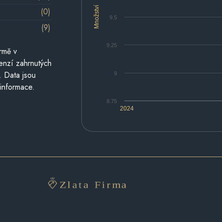
Množství
(0)
9.5
(9)
9.25
rmě v
cenzí zahrnutých
. Data jsou
9
 informace.
8.75
2024