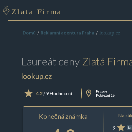
lookup.cz
Domů
Reklamní agentura Praha
Laureát ceny
Zlatá Firm
lookup.cz
Prague
4.2
/ 9 Hodnocení
Pobřežní 16
Konečná známka
Na zák
9
f