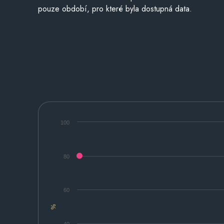
pouze období, pro které byla dostupná data.
100
80
60
%