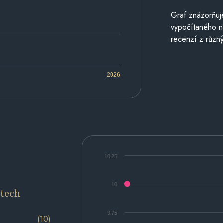
Graf znázorňu
vypočítaného n
recenzí z různý
2026
10.25
10
etech
9.75
(10)