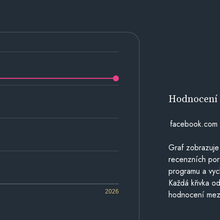
Hodnocen
facebook.com
Graf zobrazuje
recenzních por
programu a vyc
Každá křivka od
2026
hodnocení mezi 