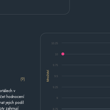
10.25
10
9.75
Množství
9.5
(9)
9.25
rtálech v
počet hodnocení
9
at jejich podíl
oty zahrnují
8.75