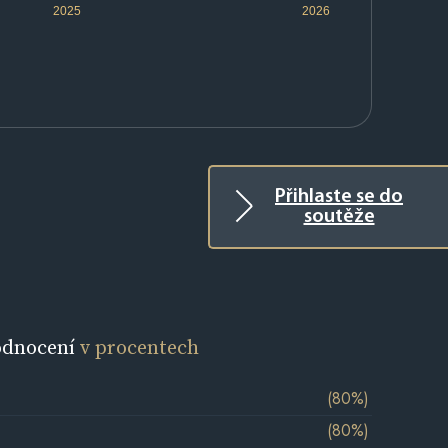
2025
2026
Přihlaste se do
soutěže
odnocení
v procentech
(80%)
(80%)