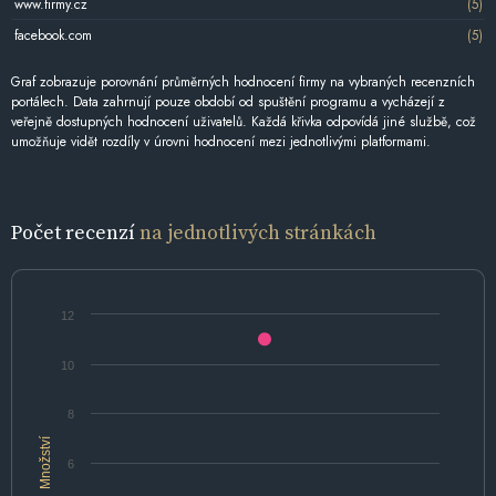
www.firmy.cz
(5)
facebook.com
(5)
Graf zobrazuje porovnání průměrných hodnocení firmy na vybraných recenzních
portálech. Data zahrnují pouze období od spuštění programu a vycházejí z
veřejně dostupných hodnocení uživatelů. Každá křivka odpovídá jiné službě, což
umožňuje vidět rozdíly v úrovni hodnocení mezi jednotlivými platformami.
Počet recenzí
na jednotlivých stránkách
12
10
8
Množství
6