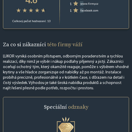
1
www.firmy.cz
1
facebook.com
Celkový počet hodnocení: 13
Za co si zákazníci
této firmy váží
LUKOR vyniká osobním přístupem, odborným poradenstvím a rychlou
realizací, díky nimž je výběr i nákup podlahy příjemný a jistý. Zákazníci
oceňují ochotný tým, který okamžitě reaguje, pomůže s výběrem vhodné
krytiny a vše hladce zorganizuje od nabídky až po montáž. Instalace
probíhá precizně, profesionálně a v krátkém čase, s důrazem na detail i
čistý výsledek. Výhodou je také široká nabídka produktů a schopnost
najít řešení přesně podle potřeb, rozpočtu i prostoru.
Speciální
odznaky