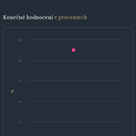
Konečné hodnocení
v procentech
100
80
60
%
40
20