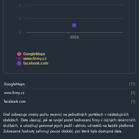
4
2
0
2023
GoogleMaps
www.firmy.cz
facebook.com
GoogleMaps
(11)
www.firmy.cz
(1)
facebook.com
(1)
Graf zobrazuje změny počtu recenzí na jednotlivých portálech v následujících
obdobích. Data ukazují, jak se vyvíjel počet hodnocení firmy v různých recenzních
službách, a umožňují porovnat jejich podíl i aktivitu uživatelů na každé platformě.
Zobrazené hodnoty zahrnují pouze období, pro které byla dostupná data.