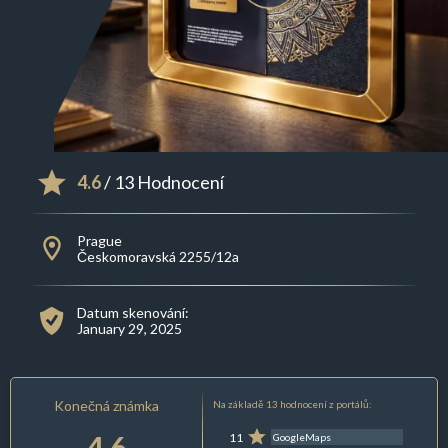
4.6
/ 13 Hodnocení
Prague
Českomoravská 2255/12a
Datum skenování:
January 29, 2025
Konečná známka
Na základě 13 hodnocení z portálů:
4.6
11
GoogleMaps