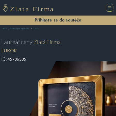
Přihlaste se do soutěže
LUKOR
Domů
Interiérový designér Praha
Laureát ceny
Zlatá Firma
LUKOR
IČ:
45796505