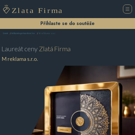
Přihlaste se do soutěže
M reklama s.r.o.
Domů
Reklamní agentura Benešov
Laureát ceny
Zlatá Firma
M reklama s.r.o.