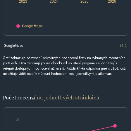
2023
2024
2025
2026
GoogleMaps
GoogleMaps
(4.5)
Graf zobrazuje porovnání průměrných hodnocení firmy na vybraných recenzních
portálech. Data zahrnují pouze období od spuštění programu a vycházejí z
veřejně dostupných hodnocení uživatelů. Každá křivka odpovídá jiné službě, což
umožňuje vidět rozdíly v úrovni hodnocení mezi jednotlivými platformami.
Počet recenzí
na jednotlivých stránkách
26