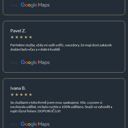
Zdroj:
Pavel Z.
Perfektní služby, vždy mi vyšli vstříc, navzdory, že mají dost zakázek
dodání bylo včas a v dobré kvalitě
Zdroj:
Ivana B.
Se službami v této firmě jsem moc spokojená. Vše, co jsem si
nechávala udělat, mi bylo rychle a 100% uděláno. Snaží se vyhovět a
najít různá řešení. DOPORUČUJI!
Zdroj: