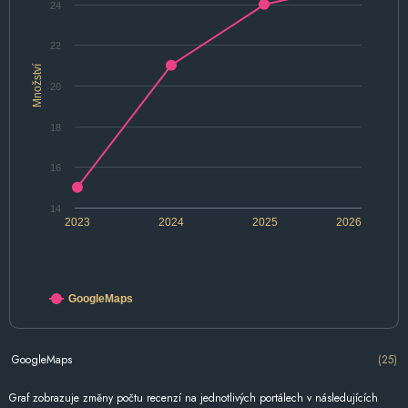
24
22
Množství
20
18
16
14
2023
2024
2025
2026
GoogleMaps
GoogleMaps
(25)
Graf zobrazuje změny počtu recenzí na jednotlivých portálech v následujících