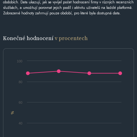
obdobích. Data ukazují, jak se vyvíjel počet hodnocení firmy v různých recenzních
službách, a umožňují porovnat jejich podíl i aktivitu uživatelů na každé platformě.
Zobrazené hodnoty zahrnují pouze období, pro které byla dostupná data.
Konečné hodnocení
v procentech
100
80
60
%
40