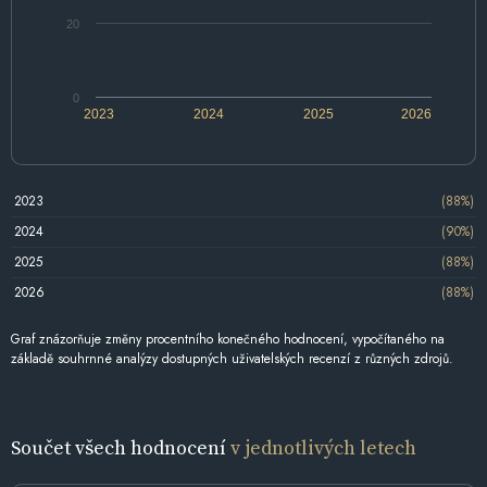
20
0
2023
2024
2025
2026
2023
(88%)
2024
(90%)
2025
(88%)
2026
(88%)
Graf znázorňuje změny procentního konečného hodnocení, vypočítaného na
základě souhrnné analýzy dostupných uživatelských recenzí z různých zdrojů.
Součet všech hodnocení
v jednotlivých letech