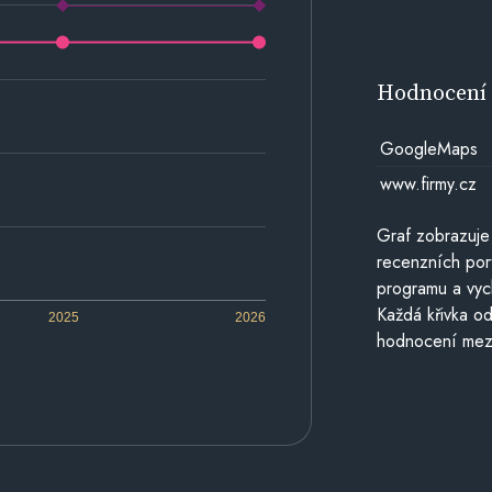
Hodnocen
GoogleMaps
www.firmy.cz
Graf zobrazuje
recenzních por
programu a vyc
Každá křivka od
2025
2026
hodnocení mezi 