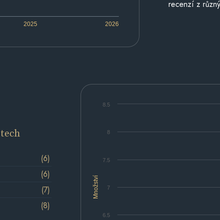
recenzí z různý
2025
2026
8.5
etech
8
(6)
7.5
(6)
Množství
(7)
7
(8)
6.5