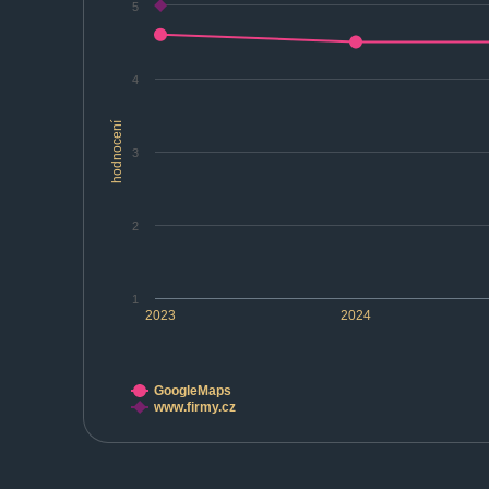
5
4
hodnocení
3
2
1
2023
2024
GoogleMaps
www.firmy.cz