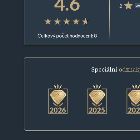
4.6
2
ww
Celkový počet hodnocení: 8
Speciální
odznak