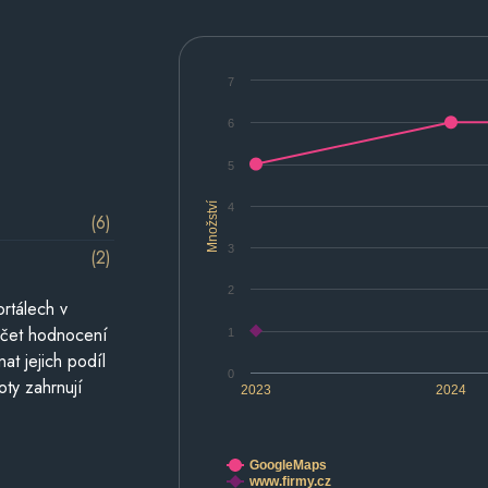
7
6
5
Množství
4
(6)
3
(2)
2
rtálech v
počet hodnocení
1
at jejich podíl
0
oty zahrnují
2023
2024
GoogleMaps
www.firmy.cz