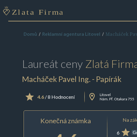
Macháček Pave
Domů
Reklamní agentura Litovel
Laureát ceny
Zlatá Firm
Macháček Pavel Ing. - Papírák
Litovel
4.6
/ 8 Hodnocení
Nám. Př. Otakara 755
Konečná známka
Na zák
6
G