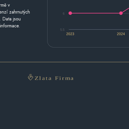
rmě v
cenzí zahrnutých
6
. Data jsou
 informace.
5.5
2023
2024