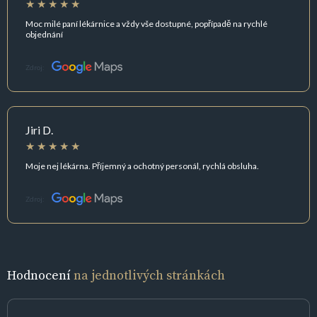
Moc milé paní lékárnice a vždy vše dostupné, popřípadě na rychlé
objednání
Zdroj:
Jiri D.
Moje nej lékárna. Příjemný a ochotný personál, rychlá obsluha.
Zdroj:
Hodnocení
na jednotlivých stránkách