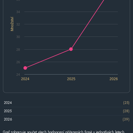
34
Množství
32
30
28
26
24
2024
2025
2026
2024
(25)
2025
(28)
2026
(39)
Graf zobrazuje součet všech hodnocení přiřazených firmě v jednotlivých letech.