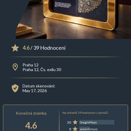
4.6
/ 39 Hodnocení
Praha 12
Praha 12, Čs. exilu 30
Datum skenování:
May 17, 2026
Konečná známka
Na základě 39 hodnocení z portálů:
4.6
30
GoogleMaps
9
www.firmy.cz