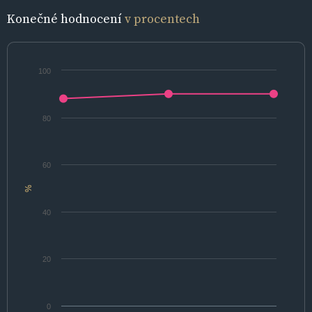
Konečné hodnocení
v procentech
100
80
60
%
40
20
0