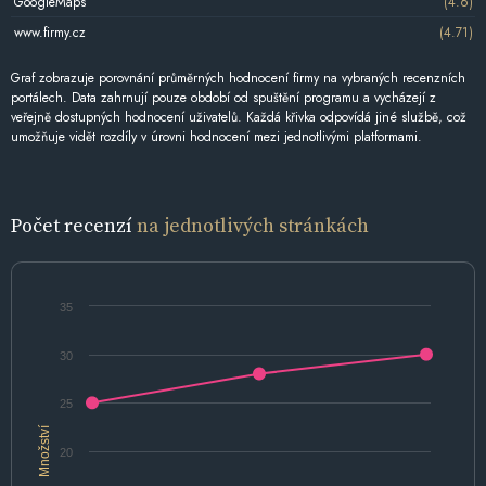
GoogleMaps
(4.6)
www.firmy.cz
(4.71)
Graf zobrazuje porovnání průměrných hodnocení firmy na vybraných recenzních
portálech. Data zahrnují pouze období od spuštění programu a vycházejí z
veřejně dostupných hodnocení uživatelů. Každá křivka odpovídá jiné službě, což
umožňuje vidět rozdíly v úrovni hodnocení mezi jednotlivými platformami.
Počet recenzí
na jednotlivých stránkách
35
30
25
Množství
20