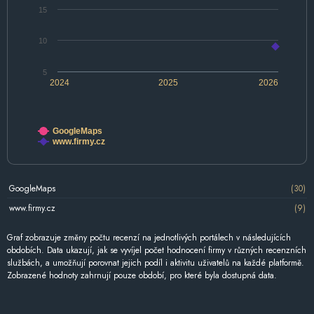
15
10
5
2024
2025
2026
GoogleMaps
www.firmy.cz
GoogleMaps
(30)
www.firmy.cz
(9)
Graf zobrazuje změny počtu recenzí na jednotlivých portálech v následujících
obdobích. Data ukazují, jak se vyvíjel počet hodnocení firmy v různých recenzních
službách, a umožňují porovnat jejich podíl i aktivitu uživatelů na každé platformě.
Zobrazené hodnoty zahrnují pouze období, pro které byla dostupná data.