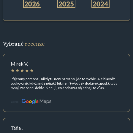
Vybrané
recenze
Mirek V.
Příjemný personál, nikdy tu není narváno, jde to rychle. Ale hlavně:
opakovaně, když jinde nějaký lék není (výpadek dodávek apod.), tady
bývají zásobeni dobře. Sledují, co dochází a objednají to včas.
Zdroj:
Táňa .