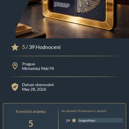
5
/ 39 Hodnocení
Prague
Michelská 966/74
Datum skenování:
May 28, 2026
Konečná známka
Na základě 39 hodnocení z portálů:
5
39
GoogleMaps