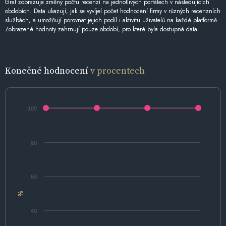
Graf zobrazuje změny počtu recenzí na jednotlivých portálech v následujících
obdobích. Data ukazují, jak se vyvíjel počet hodnocení firmy v různých recenzních
službách, a umožňují porovnat jejich podíl i aktivitu uživatelů na každé platformě.
Zobrazené hodnoty zahrnují pouze období, pro které byla dostupná data.
Konečné hodnocení
v procentech
100
80
60
%
40