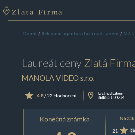
MANO
Domů
Reklamní agentura Lysá nad Labem
Laureát ceny
Zlatá Firm
MANOLA VIDEO s.r.o.
Lysá nad Labem
4.8
/ 22 Hodnocení
Sídliště 1438/19
Konečná známka
Na zákl
21
G