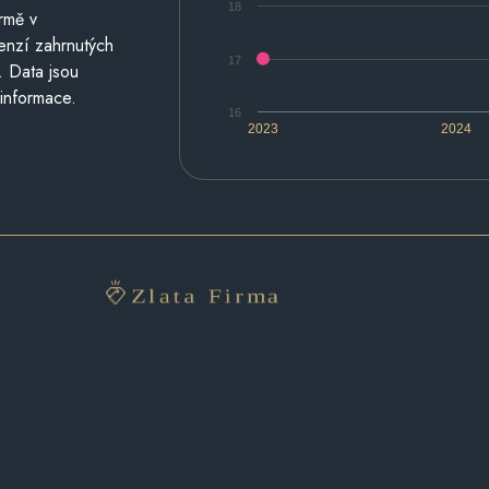
18
rmě v
cenzí zahrnutých
17
. Data jsou
 informace.
16
2023
2024