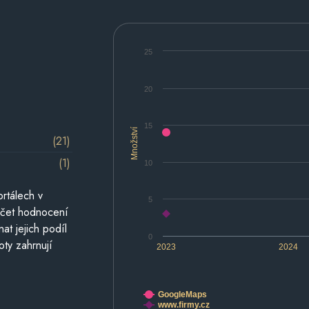
25
20
15
Množství
(21)
(1)
10
rtálech v
5
počet hodnocení
at jejich podíl
0
oty zahrnují
2023
2024
GoogleMaps
www.firmy.cz