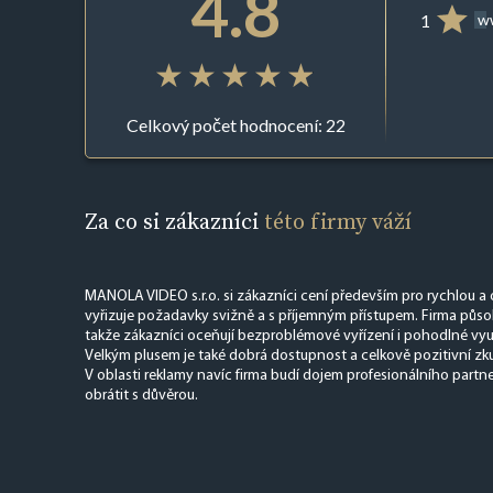
4.8
1
ww
Celkový počet hodnocení: 22
Za co si zákazníci
této firmy váží
MANOLA VIDEO s.r.o. si zákazníci cení především pro rychlou a
vyřizuje požadavky svižně a s příjemným přístupem. Firma působ
takže zákazníci oceňují bezproblémové vyřízení i pohodlné vyu
Velkým plusem je také dobrá dostupnost a celkově pozitivní zk
V oblasti reklamy navíc firma budí dojem profesionálního partn
obrátit s důvěrou.