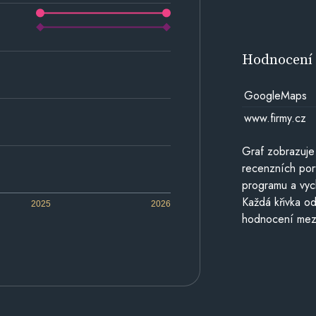
Hodnocen
GoogleMaps
www.firmy.cz
Graf zobrazuje
recenzních por
programu a vyc
Každá křivka od
2025
2026
hodnocení mezi 