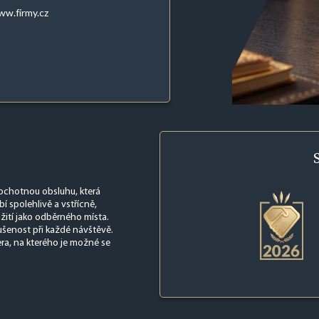
w.firmy.cz
 ochotnou obsluhu, která
í spolehlivě a vstřícně,
žití jako odběrného místa.
ušenost při každé návštěvě.
era, na kterého je možné se