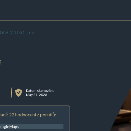
LA VIDEO s.r.o.
a
Datum skenování:
May 21, 2026
adě 22 hodnocení z portálů:
oogleMaps