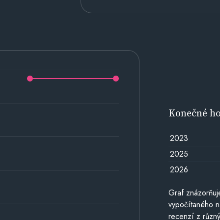
Konečné h
2023
2025
2026
Graf znázorňu
vypočítaného n
recenzí z různý