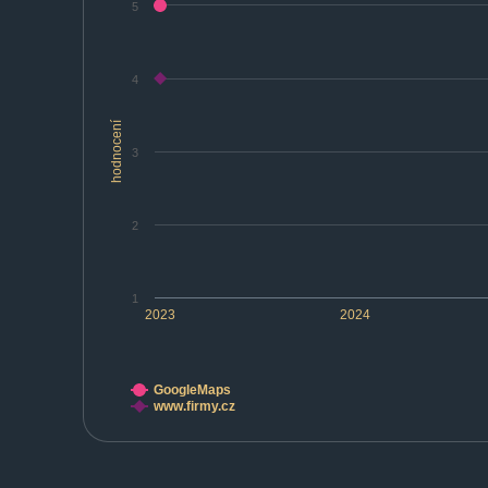
5
4
hodnocení
3
2
1
2023
2024
GoogleMaps
www.firmy.cz