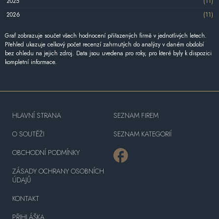
2025
(11)
2026
(11)
Graf zobrazuje součet všech hodnocení přiřazených firmě v jednotlivých letech.
Přehled ukazuje celkový počet recenzí zahrnutých do analýzy v daném období
bez ohledu na jejich zdroj. Data jsou uvedena pro roky, pro které byly k dispozici
kompletní informace.
HLAVNÍ STRANA
SEZNAM FIREM
O SOUTĚŽI
SEZNAM KATEGORIÍ
OBCHODNÍ PODMÍNKY
ZÁSADY OCHRANY OSOBNÍCH
ÚDAJŮ
KONTAKT
PŘIHLÁŠKA