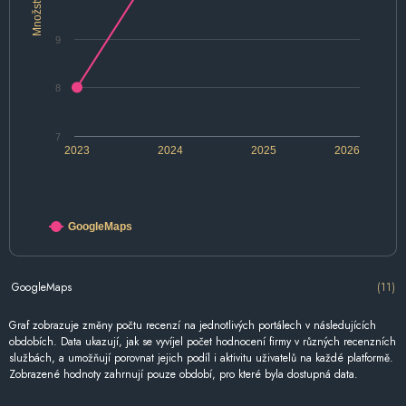
Množství
9
8
7
2023
2024
2025
2026
GoogleMaps
GoogleMaps
(11)
Graf zobrazuje změny počtu recenzí na jednotlivých portálech v následujících
obdobích. Data ukazují, jak se vyvíjel počet hodnocení firmy v různých recenzních
službách, a umožňují porovnat jejich podíl i aktivitu uživatelů na každé platformě.
Zobrazené hodnoty zahrnují pouze období, pro které byla dostupná data.