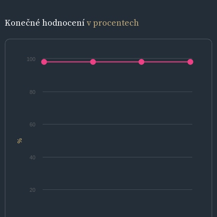
Konečné hodnocení
v procentech
100
80
60
%
40
20