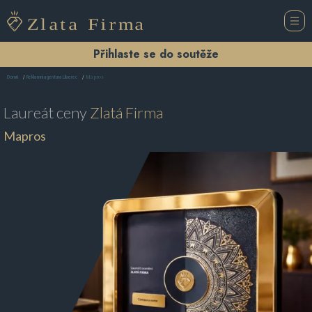
Přihlaste se do soutěže
Mapros
Domů
Reklamní agentura Liberec
Laureát ceny
Zlatá Firma
Mapros