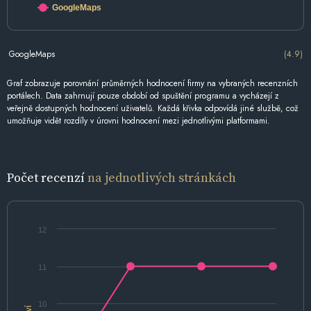
GoogleMaps
GoogleMaps
(4.9)
Graf zobrazuje porovnání průměrných hodnocení firmy na vybraných recenzních
portálech. Data zahrnují pouze období od spuštění programu a vycházejí z
veřejně dostupných hodnocení uživatelů. Každá křivka odpovídá jiné službě, což
umožňuje vidět rozdíly v úrovni hodnocení mezi jednotlivými platformami.
Počet recenzí
na jednotlivých stránkách
12
11
10