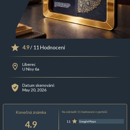
4.9
/ 11 Hodnocení
Liberec
U Nisy 6a
Datum skenování:
May 20, 2026
Konečná známka
Na základě 11 hodnocení z portálů:
4.9
11
GoogleMaps