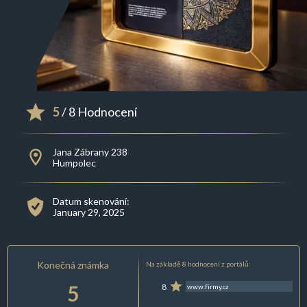
5
/ 8 Hodnocení
Jana Zábrany 238
Humpolec
Datum skenování:
January 29, 2025
Konečná známka
Na základě 8 hodnocení z portálů:
5
8
www.firmy.cz