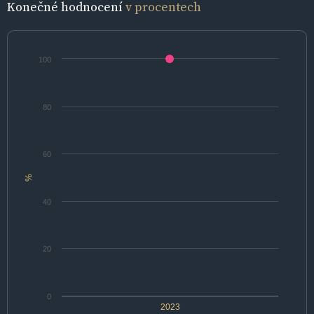
Konečné hodnocení
v procentech
100
80
60
%
40
20
0
2023