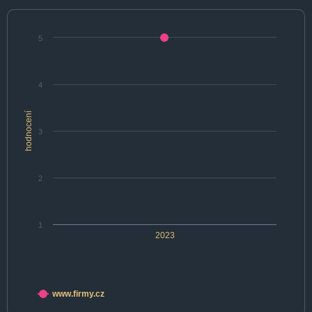
5
4
hodnocení
3
2
1
2023
www.firmy.cz