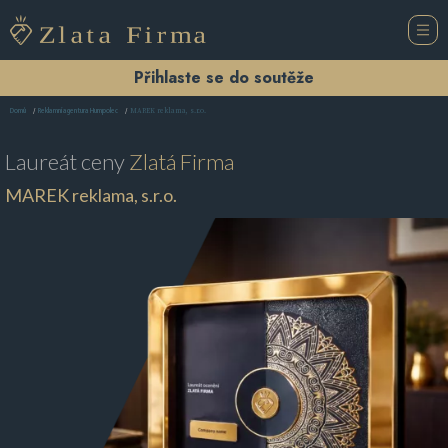
Přihlaste se do soutěže
MAREK reklama, s.r.o.
Domů
Reklamní agentura Humpolec
Laureát ceny
Zlatá Firma
MAREK reklama, s.r.o.