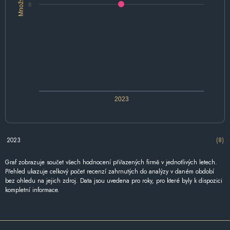
Množství
8
2023
2023
(8)
Graf zobrazuje součet všech hodnocení přiřazených firmě v jednotlivých letech.
Přehled ukazuje celkový počet recenzí zahrnutých do analýzy v daném období
bez ohledu na jejich zdroj. Data jsou uvedena pro roky, pro které byly k dispozici
kompletní informace.