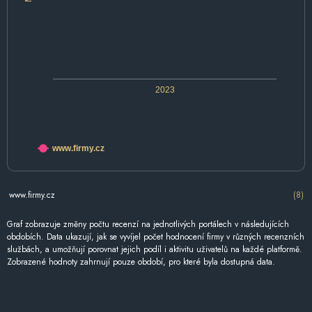
2023
www.firmy.cz
www.firmy.cz
(8)
Graf zobrazuje změny počtu recenzí na jednotlivých portálech v následujících
obdobích. Data ukazují, jak se vyvíjel počet hodnocení firmy v různých recenzních
službách, a umožňují porovnat jejich podíl i aktivitu uživatelů na každé platformě.
Zobrazené hodnoty zahrnují pouze období, pro které byla dostupná data.