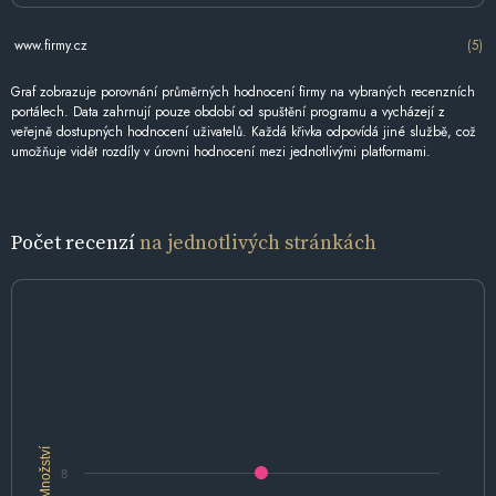
www.firmy.cz
(5)
Graf zobrazuje porovnání průměrných hodnocení firmy na vybraných recenzních
portálech. Data zahrnují pouze období od spuštění programu a vycházejí z
veřejně dostupných hodnocení uživatelů. Každá křivka odpovídá jiné službě, což
umožňuje vidět rozdíly v úrovni hodnocení mezi jednotlivými platformami.
Počet recenzí
na jednotlivých stránkách
Množství
8