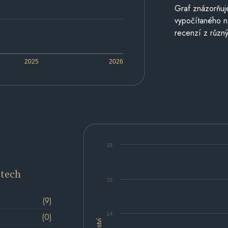
Graf znázorňu
vypočítaného n
recenzí z různý
2025
2026
18
etech
16
(9)
14
(0)