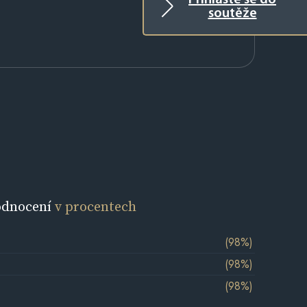
Přihlaste se do
soutěže
odnocení
v procentech
(98%)
(98%)
(98%)