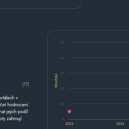
18
16
14
Množství
(17)
12
rtálech v
počet hodnocení
10
at jejich podíl
oty zahrnují
8
2023
2024