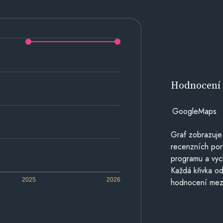
Hodnocen
GoogleMaps
Graf zobrazuje
recenzních por
programu a vyc
Každá křivka od
2025
2026
hodnocení mezi 