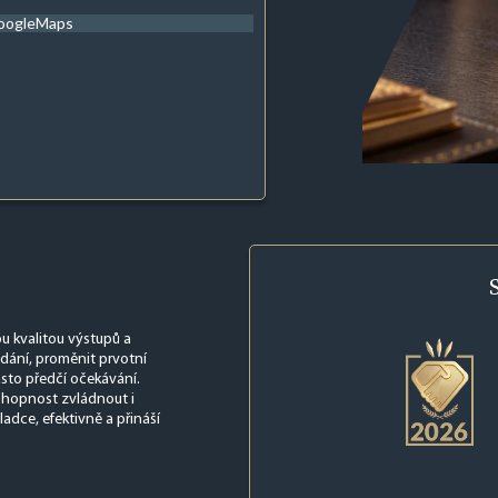
oogleMaps
u kvalitou výstupů a
dání, proměnit prvotní
asto předčí očekávání.
schopnost zvládnout i
adce, efektivně a přináší