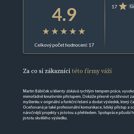
4.9
17
G
Celkový počet hodnocení: 17
Za co si zákazníci
této firmy váží
Martin Bábíček si klienty získává rychlým tempem práce, vysoko
mimořádně kreativním přístupem. Dokáže přesně vystihnout za
myšlenku v originální a funkční řešení a dodat výsledek, který č
Oceňovaná je také profesionální komunikace, lidský přístup a 
náročnější projekty s jistotou a přehledem. Spolupráce působí hl
jistotu skvělého výsledku.