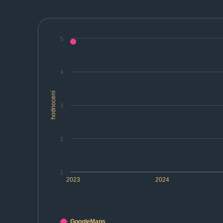
5
4
hodnocení
3
2
1
2023
2024
GoogleMaps