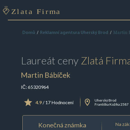
Martin 
Domů
Reklamní agentura Uherský Brod
Laureát ceny
Zlatá Firm
Martin Bábíček
IČ:
65320964
Uherský Brod
4.9
/ 17 Hodnocení
Františka Kožíka 2587
Konečná známka
Na zákl