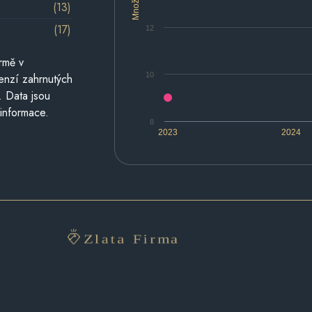
Množství
(13)
(17)
12
rmě v
10
cenzí zahrnutých
. Data jsou
 informace.
8
2023
2024