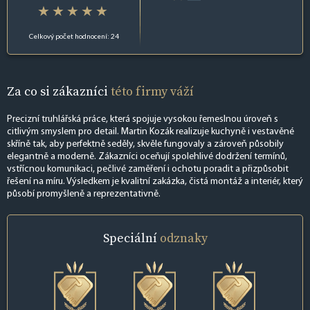
Celkový počet hodnocení: 24
Za co si zákazníci
této firmy váží
Precizní truhlářská práce, která spojuje vysokou řemeslnou úroveň s
citlivým smyslem pro detail. Martin Kozák realizuje kuchyně i vestavěné
skříně tak, aby perfektně seděly, skvěle fungovaly a zároveň působily
elegantně a moderně. Zákazníci oceňují spolehlivé dodržení termínů,
vstřícnou komunikaci, pečlivé zaměření i ochotu poradit a přizpůsobit
řešení na míru. Výsledkem je kvalitní zakázka, čistá montáž a interiér, který
působí promyšleně a reprezentativně.
Speciální
odznaky