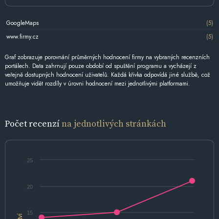
GoogleMaps
(5)
www.firmy.cz
(5)
Graf zobrazuje porovnání průměrných hodnocení firmy na vybraných recenzních
portálech. Data zahrnují pouze období od spuštění programu a vycházejí z
veřejně dostupných hodnocení uživatelů. Každá křivka odpovídá jiné službě, což
umožňuje vidět rozdíly v úrovni hodnocení mezi jednotlivými platformami.
Počet recenzí
na jednotlivých stránkách
25
20
15