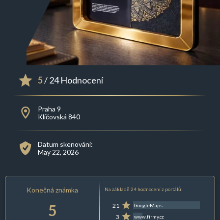
5
/ 24 Hodnocení
Praha 9
Klíčovská 840
Datum skenování:
May 22, 2026
Konečná známka
Na základě 24 hodnocení z portálů:
5
21
GoogleMaps
3
www.firmy.cz