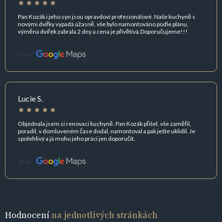
Pan Kozák i jeho syn jsou opravdoví profesionálové. Naše kuchyně s
novými dvířky vypadá úžasně, vše bylo namontováno podle plánu,
výměna dvířek zabrala 2 dny a cena je přívětivá.Doporučujeme!!!
Zdroj:
Lucie S.
Objednala jsem si renovaci kuchyně. Pan Kozák přišel, vše zaměřil,
poradil, v domluveném čase dodal, namontoval a pak ješte uklidil. Je
spolehlivý a já mohu jeho práci jen doporučit.
Zdroj:
Hodnocení
na jednotlivých stránkách