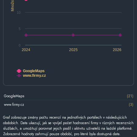
Množství
10
5
0
2024
2025
2026
GoogleMaps
www.firmy.cz
GoogleMaps
(21)
www.firmy.cz
(3)
Graf zobrazuje změny počtu recenzí na jednotlivých portálech v následujících
obdobích. Data ukazují, jak se vyvíjel počet hodnocení firmy v různých recenzních
službách, a umožňují porovnat jejich podíl i aktivitu uživatelů na každé platformě.
Zobrazené hodnoty zahrnují pouze období, pro které byla dostupná data.