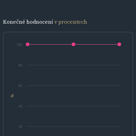
Konečné hodnocení
v procentech
100
80
60
%
40
20