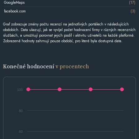
GoogleMaps
(17)
facebook.com
(3)
Graf zobrazuje změny počtu recenzí na jednotlivých portálech v následujících
obdobích. Data ukazují, jak se vyvíjel počet hodnocení firmy v různých recenzních
službách, a umožňují porovnat jejich podíl i aktivitu uživatelů na každé platformě.
Zobrazené hodnoty zahrnují pouze období, pro které byla dostupná data.
Konečné hodnocení
v procentech
100
80
60