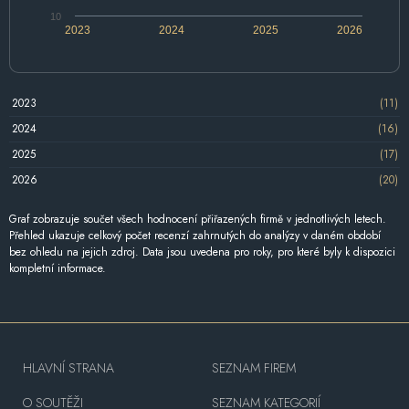
10
2023
2024
2025
2026
2023
(11)
2024
(16)
2025
(17)
2026
(20)
Graf zobrazuje součet všech hodnocení přiřazených firmě v jednotlivých letech.
Přehled ukazuje celkový počet recenzí zahrnutých do analýzy v daném období
bez ohledu na jejich zdroj. Data jsou uvedena pro roky, pro které byly k dispozici
kompletní informace.
HLAVNÍ STRANA
SEZNAM FIREM
O SOUTĚŽI
SEZNAM KATEGORIÍ