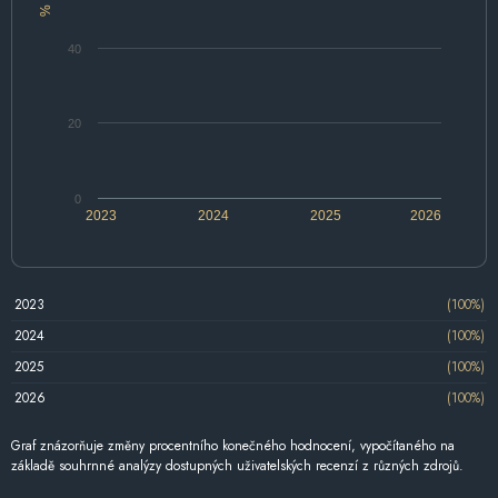
%
40
20
0
2023
2024
2025
2026
2023
(100%)
2024
(100%)
2025
(100%)
2026
(100%)
Graf znázorňuje změny procentního konečného hodnocení, vypočítaného na
základě souhrnné analýzy dostupných uživatelských recenzí z různých zdrojů.