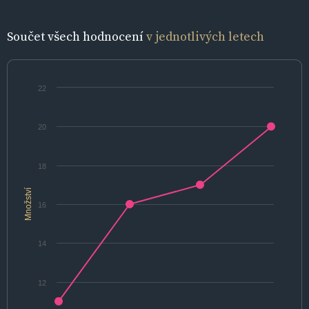
Součet všech hodnocení
v jednotlivých letech
22
20
18
Množství
16
14
12