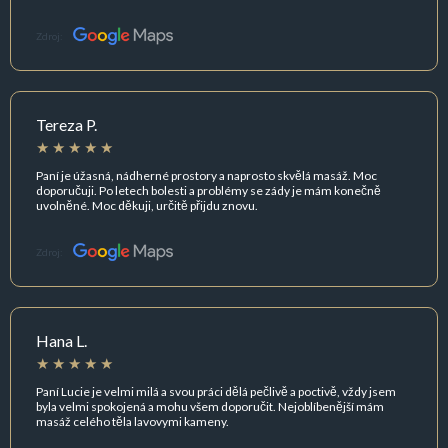
Zdroj:
Tereza P.
Paní je úžasná, nádherné prostory a naprosto skvělá masáž. Moc
doporučuji. Po letech bolesti a problémy se zády je mám konečně
uvolněné. Moc děkuji, určitě přijdu znovu.
Zdroj:
Hana L.
Paní Lucie je velmi milá a svou práci dělá pečlivě a poctivě, vždy jsem
byla velmi spokojená a mohu všem doporučit. Nejoblíbenější mám
masáž celého těla lavovymi kameny.