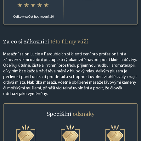
Celkový počet hodnocení: 20
Za co si zákazníci
této firmy váží
Masážní salon Lucie v Pardubicích si klienti cení pro profesionální a
zároveň velmi osobní přístup, který okamžitě navodí pocit klidu a důvěry.
Oceňují útulné, čisté a intimní prostředí, příjemnou hudbu i aromaterapii,
díky nimž se každá návštěva mění v hluboký relax. Velkým plusem je
pečlivost paní Lucie, cit pro detail a schopnost uvolnit ztuhlé svaly i najít
citlivá místa. Nabídka masáží, včetně oblíbené masáže lávovými kameny
či mořskými mušlemi, přináší viditelné uvolnění a pocit, že člověk
odchází jako vyměněný.
Speciální
odznaky