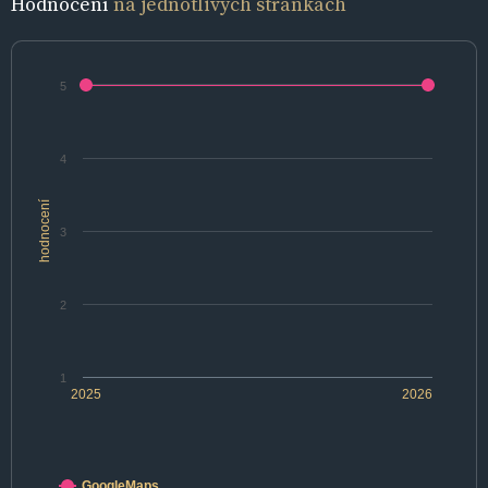
Hodnocení
na jednotlivých stránkách
5
4
hodnocení
3
2
1
2025
2026
GoogleMaps