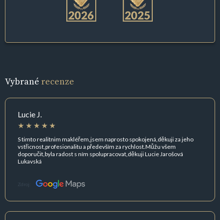
Vybrané
recenze
Lucie J.
S timto realitnim makléřem,jsem naprosto spokojená,děkuji za jeho
vstřicnost,profesionalitu a především za rychlost.Můžu všem
doporučit,byla radost s ním spolupracovat,děkuji Lucie Jarošová
Lukavská
Zdroj: