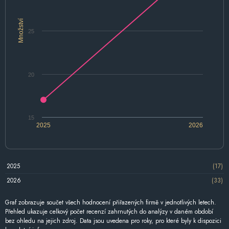
Množství
25
20
15
2025
2026
2025
(17)
2026
(33)
Graf zobrazuje součet všech hodnocení přiřazených firmě v jednotlivých letech.
Přehled ukazuje celkový počet recenzí zahrnutých do analýzy v daném období
bez ohledu na jejich zdroj. Data jsou uvedena pro roky, pro které byly k dispozici