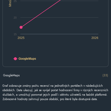
Množství
25
20
15
2025
2026
GoogleMaps
GoogleMaps
(33)
Graf zobrazuje změny počtu recenzí na jednotlivých portálech v následujících
obdobích. Data ukazují, jak se vyvíjel počet hodnocení firmy v různých recenzních
službách, a umožňují porovnat jejich podíl i aktivitu uživatelů na každé platformě.
Zobrazené hodnoty zahrnují pouze období, pro které byla dostupná data.