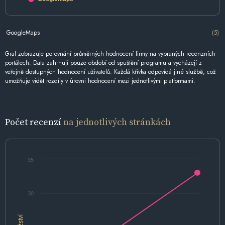
GoogleMaps
(5)
Graf zobrazuje porovnání průměrných hodnocení firmy na vybraných recenzních
portálech. Data zahrnují pouze období od spuštění programu a vycházejí z
veřejně dostupných hodnocení uživatelů. Každá křivka odpovídá jiné službě, což
umožňuje vidět rozdíly v úrovni hodnocení mezi jednotlivými platformami.
Počet recenzí
na jednotlivých stránkách
35
30