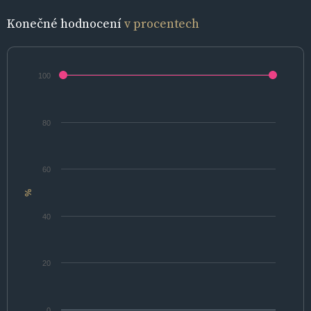
Konečné hodnocení
v procentech
100
80
60
%
40
20
0