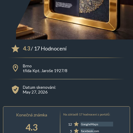
4.3
/ 17 Hodnocení
Brno
třída Kpt. Jaroše 1927/8
Datum skenování:
May 27, 2026
Konečná známka
Na základě 17 hodnocení z portálů:
4.3
12
GoogleMaps
5
facebook.com