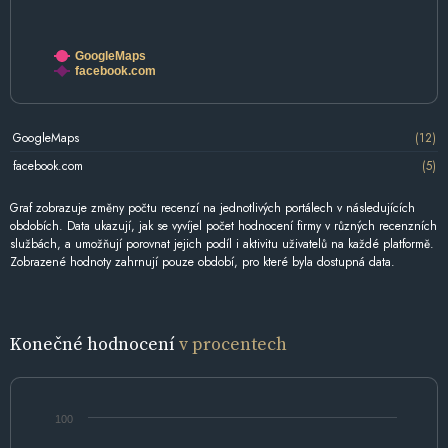
GoogleMaps
facebook.com
GoogleMaps
(12)
facebook.com
(5)
Graf zobrazuje změny počtu recenzí na jednotlivých portálech v následujících
obdobích. Data ukazují, jak se vyvíjel počet hodnocení firmy v různých recenzních
službách, a umožňují porovnat jejich podíl i aktivitu uživatelů na každé platformě.
Zobrazené hodnoty zahrnují pouze období, pro které byla dostupná data.
Konečné hodnocení
v procentech
100