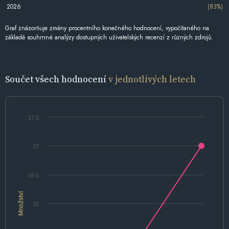
2026
(83%)
Graf znázorňuje změny procentního konečného hodnocení, vypočítaného na
základě souhrnné analýzy dostupných uživatelských recenzí z různých zdrojů.
Součet všech hodnocení
v jednotlivých letech
17.5
17
16.5
Množství
16