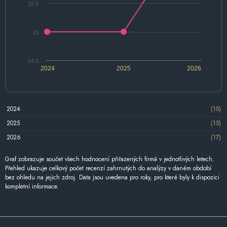
15.5
15
14.5
2024
2025
2026
2024
(15)
2025
(15)
2026
(17)
Graf zobrazuje součet všech hodnocení přiřazených firmě v jednotlivých letech.
Přehled ukazuje celkový počet recenzí zahrnutých do analýzy v daném období
bez ohledu na jejich zdroj. Data jsou uvedena pro roky, pro které byly k dispozici
kompletní informace.