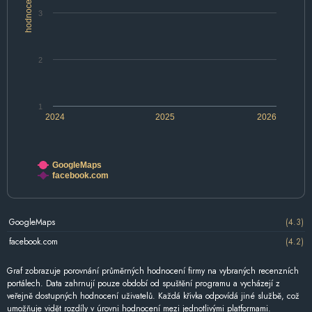
hodnocení
3
2
1
2024
2025
2026
GoogleMaps
facebook.com
GoogleMaps
(4.3)
facebook.com
(4.2)
Graf zobrazuje porovnání průměrných hodnocení firmy na vybraných recenzních
portálech. Data zahrnují pouze období od spuštění programu a vycházejí z
veřejně dostupných hodnocení uživatelů. Každá křivka odpovídá jiné službě, což
umožňuje vidět rozdíly v úrovni hodnocení mezi jednotlivými platformami.