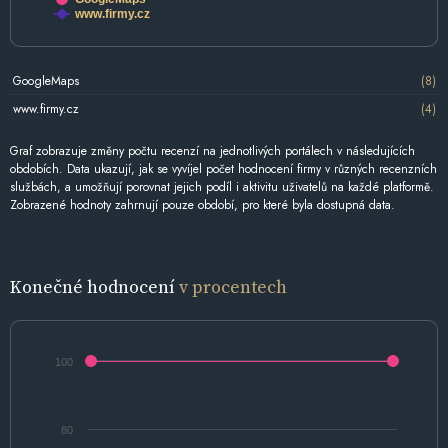
www.firmy.cz
GoogleMaps
(8)
www.firmy.cz
(4)
Graf zobrazuje změny počtu recenzí na jednotlivých portálech v následujících
obdobích. Data ukazují, jak se vyvíjel počet hodnocení firmy v různých recenzních
službách, a umožňují porovnat jejich podíl i aktivitu uživatelů na každé platformě.
Zobrazené hodnoty zahrnují pouze období, pro které byla dostupná data.
Konečné hodnocení
v procentech
100
80