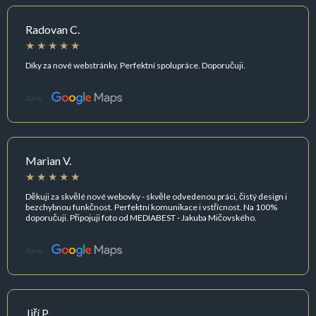
Radovan C.
Díky za nové webstránky. Perfektní spolupráce. Doporučuji.
Zdroj:
Marian V.
Děkuji za skvělé nové webovky - skvěle odvedenou práci, čistý design i
bezchybnou funkčnost. Perfektní komunikace i vstřícnost. Na 100%
doporučuji. Připojuji foto od MEDIABEST - Jakuba Mičovského.
Zdroj:
Jiří P.