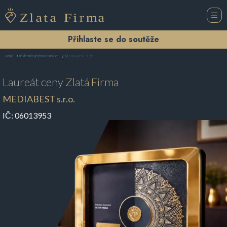
Přihlaste se do soutěže
MEDIABEST s.r.o.
Domů
Reklamní agentura Kunovice
Laureát ceny
Zlatá Firma
MEDIABEST s.r.o.
IČ:
06013953