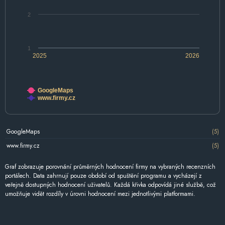
2
1
2025
2026
GoogleMaps
www.firmy.cz
GoogleMaps
(5)
www.firmy.cz
(5)
Graf zobrazuje porovnání průměrných hodnocení firmy na vybraných recenzních
portálech. Data zahrnují pouze období od spuštění programu a vycházejí z
veřejně dostupných hodnocení uživatelů. Každá křivka odpovídá jiné službě, což
umožňuje vidět rozdíly v úrovni hodnocení mezi jednotlivými platformami.