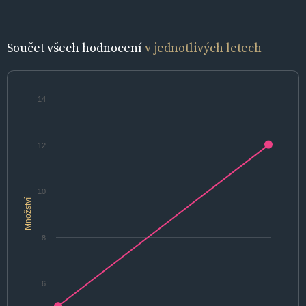
Součet všech hodnocení
v jednotlivých letech
14
12
10
Množství
8
6