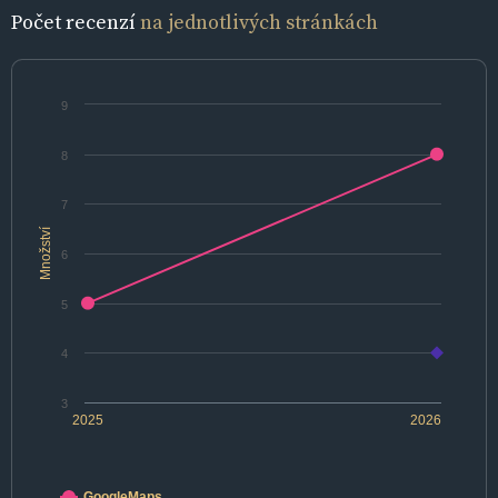
Počet recenzí
na jednotlivých stránkách
9
8
7
Množství
6
5
4
3
2025
2026
GoogleMaps