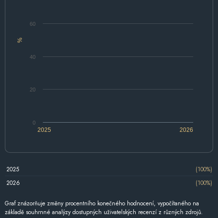
60
%
40
20
0
2025
2026
2025
(100%)
2026
(100%)
Graf znázorňuje změny procentního konečného hodnocení, vypočítaného na
základě souhrnné analýzy dostupných uživatelských recenzí z různých zdrojů.