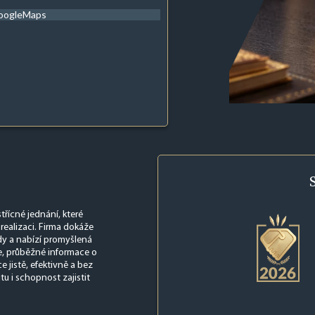
oogleMaps
střícné jednání, které
realizaci. Firma dokáže
ady a nabízí promyšlená
e, průběžné informace o
 jistě, efektivně a bez
tu i schopnost zajistit