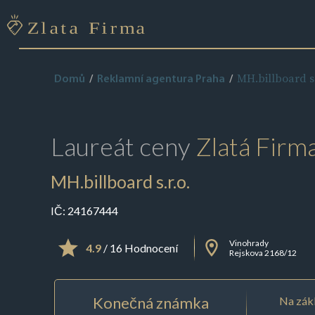
MH.billboard s.
Domů
Reklamní agentura Praha
Laureát ceny
Zlatá Firm
MH.billboard s.r.o.
IČ:
24167444
Vinohrady
4.9
/ 16 Hodnocení
Rejskova 2168/12
Konečná známka
Na zákl