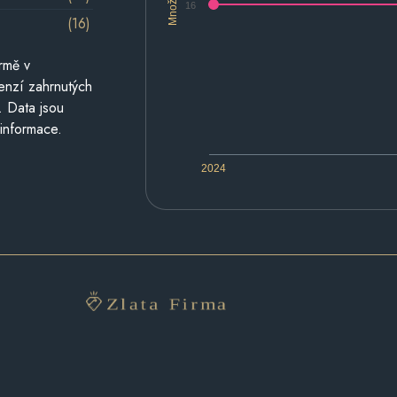
Množství
16
(16)
rmě v
cenzí zahrnutých
. Data jsou
 informace.
2024