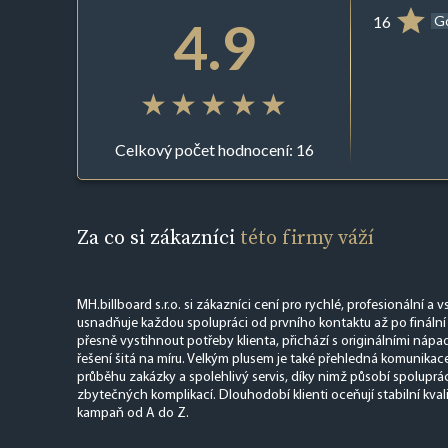
4.9
16
G
Celkový počet hodnocení: 16
Za co si zákazníci
této firmy váží
MH.billboard s.r.o. si zákazníci cení pro rychlé, profesionální a v
usnadňuje každou spolupráci od prvního kontaktu až po finální 
přesně vystihnout potřeby klienta, přichází s originálními náp
řešení šitá na míru. Velkým plusem je také přehledná komunikac
průběhu zakázky a spolehlivý servis, díky nimž působí spolupráce
zbytečných komplikací. Dlouhodobí klienti oceňují stabilní kvali
kampaň od A do Z.