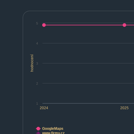
5
4
hodnocení
3
2
1
2024
2025
GoogleMaps
www.firmy.cz