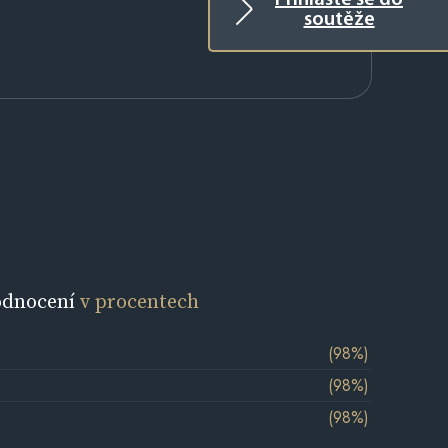
Přihlaste se do
soutěže
odnocení
v procentech
(98%)
(98%)
(98%)