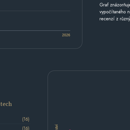
Graf znázorňu
vypočítaného n
recenzí z různý
2026
etech
(16)
(16)