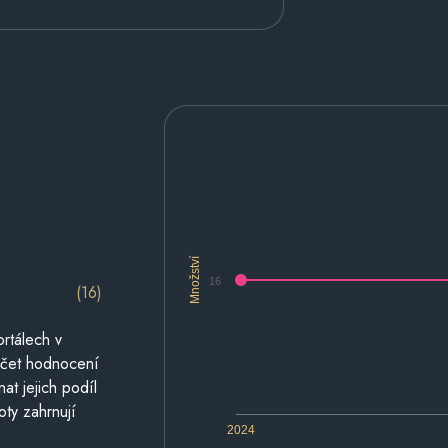
Množství
16
(16)
rtálech v
počet hodnocení
at jejich podíl
oty zahrnují
2024