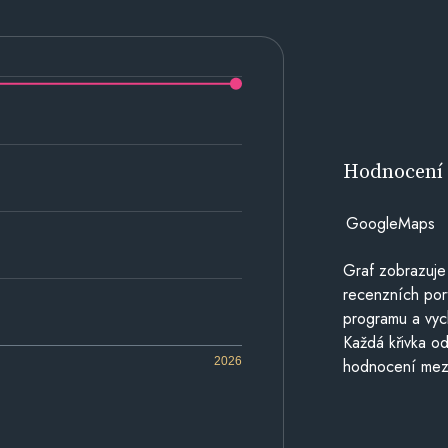
Hodnocen
GoogleMaps
Graf zobrazuje
recenzních por
programu a vyc
Každá křivka od
2026
hodnocení mezi 