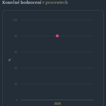
Konečné hodnocení
v procentech
100
80
60
%
40
20
0
2026