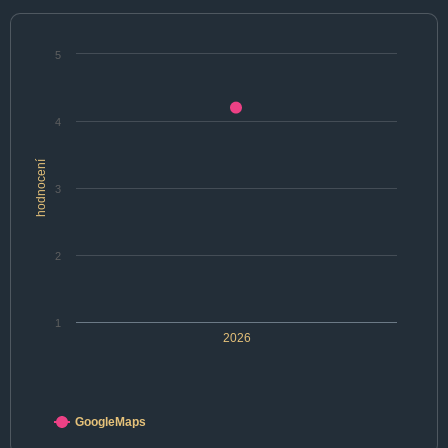
5
4
hodnocení
3
2
1
2026
GoogleMaps