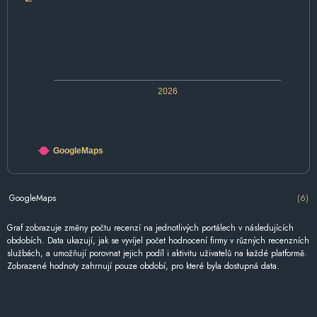
2026
GoogleMaps
GoogleMaps
(6)
Graf zobrazuje změny počtu recenzí na jednotlivých portálech v následujících
obdobích. Data ukazují, jak se vyvíjel počet hodnocení firmy v různých recenzních
službách, a umožňují porovnat jejich podíl i aktivitu uživatelů na každé platformě.
Zobrazené hodnoty zahrnují pouze období, pro které byla dostupná data.