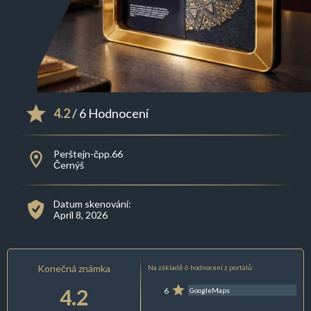
4.2
/ 6 Hodnocení
Perštejn-čpp.66
Černýš
Datum skenování:
April 8, 2026
Konečná známka
Na základě 6 hodnocení z portálů:
4.2
6
GoogleMaps