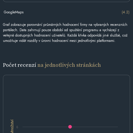
GoogleMaps
(4.2)
Graf zobrazuje porovnání průměrných hodnocení firmy na vybraných recenzních
portálech. Data zahrnují pouze období od spuštění programu a vycházejí z
veřejně dostupných hodnocení uživatelů. Každá křivka odpovídá jiné službě, což
umožňuje vidět rozdíly v úrovni hodnocení mezi jednotlivými platformami.
Počet recenzí
na jednotlivých stránkách
Množství
6