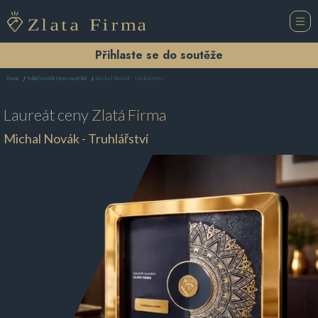
Přihlaste se do soutěže
Michal Novák - Truhlářství
Domů
Truhlářství Klášterec nad Ohří
Laureát ceny
Zlatá Firma
Michal Novák - Truhlářství