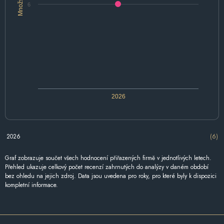
Množství
6
2026
2026
(6)
Graf zobrazuje součet všech hodnocení přiřazených firmě v jednotlivých letech.
Přehled ukazuje celkový počet recenzí zahrnutých do analýzy v daném období
bez ohledu na jejich zdroj. Data jsou uvedena pro roky, pro které byly k dispozici
kompletní informace.