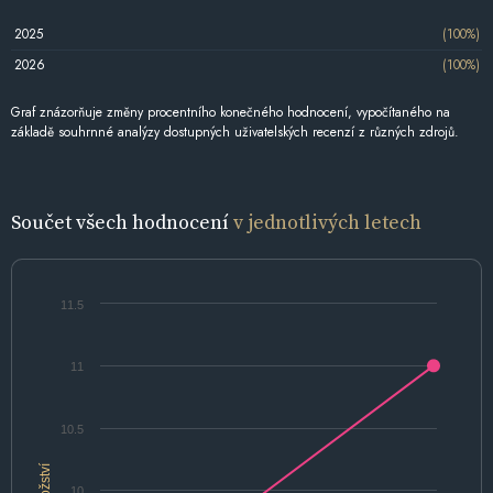
2025
(100%)
2026
(100%)
Graf znázorňuje změny procentního konečného hodnocení, vypočítaného na
základě souhrnné analýzy dostupných uživatelských recenzí z různých zdrojů.
Součet všech hodnocení
v jednotlivých letech
11.5
11
10.5
Množství
10