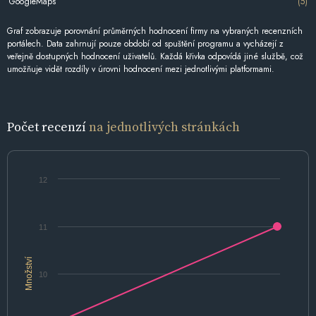
GoogleMaps
(5)
Graf zobrazuje porovnání průměrných hodnocení firmy na vybraných recenzních
portálech. Data zahrnují pouze období od spuštění programu a vycházejí z
veřejně dostupných hodnocení uživatelů. Každá křivka odpovídá jiné službě, což
umožňuje vidět rozdíly v úrovni hodnocení mezi jednotlivými platformami.
Počet recenzí
na jednotlivých stránkách
12
11
Množství
10