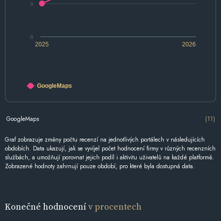
9
8
2025
2026
GoogleMaps
GoogleMaps
(11)
Graf zobrazuje změny počtu recenzí na jednotlivých portálech v následujících
obdobích. Data ukazují, jak se vyvíjel počet hodnocení firmy v různých recenzních
službách, a umožňují porovnat jejich podíl i aktivitu uživatelů na každé platformě.
Zobrazené hodnoty zahrnují pouze období, pro které byla dostupná data.
Konečné hodnocení
v procentech