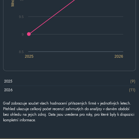
9.5
9
8.5
2025
2026
2025
(9)
2026
(11)
Graf zobrazuje součet všech hodnocení přiřazených firmě v jednotlivých letech.
Přehled ukazuje celkový počet recenzí zahrnutých do analýzy v daném období
bez ohledu na jejich zdroj. Data jsou uvedena pro roky, pro které byly k dispozici
kompletní informace.