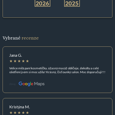
Vybrané
recenze
Jana G.
Velice milá paní kosmetička, úžasná masáž obličeje, dekoltu a celé
ošetření jsem si moc užila! Krásný, čisťounký salon. Moc doporučuji!!!
Zdroj:
Kristýna M.