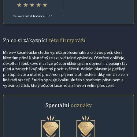
Celkový počet hodnocení: 11
Za co si zákazníci
této firmy váží
Miren~ kosmetické studio vyniká profesionální a citlivou péčí, která
klientům přináší skutečný relax i viditelné výsledky. Ošetření obličeje,
dekoltu i hloubkové masáže působí uklidňujícím dojmem, zlepšují stav
pleti a zanechávají příjemný pocit svěžesti. Velkým plusem je pečlivý
přístup, čisté a útulné prostředí i příjemná atmosféra, díky nimž se sem
lidé rádi vracejí. Studio spojuje kvalitu služeb s osobním přístupem a
vytváří zážitek, který působí luxusně a zároveň velmi přirozeně.
Speciální
odznaky