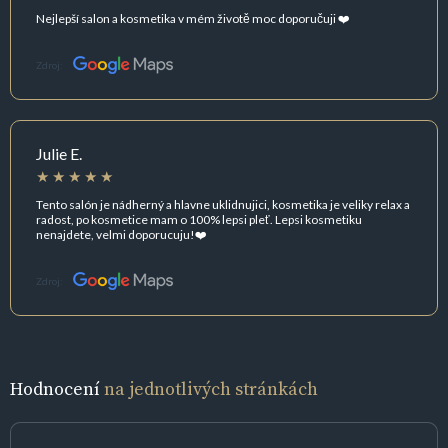
Nejlepší salon a kosmetika v mém životě moc doporučuji ❤️
Zdroj:
Julie E.
Tento salón je nádherný a hlavne uklidnujici, kosmetika je veliky relax a
radost, po kosmetice mam o 100% lepsi pleť. Lepsi kosmetiku
nenajdete, velmi doporucuju!❤️
Zdroj:
Hodnocení
na jednotlivých stránkách