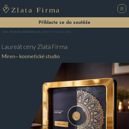
Přihlaste se do soutěže
Miren~ kosmetické studio
Domů
Kosmetický salon Mariánské Lázně
Laureát ceny
Zlatá Firma
Miren~ kosmetické studio