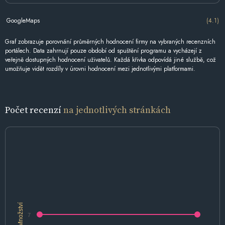
GoogleMaps
(4.1)
Graf zobrazuje porovnání průměrných hodnocení firmy na vybraných recenzních
portálech. Data zahrnují pouze období od spuštění programu a vycházejí z
veřejně dostupných hodnocení uživatelů. Každá křivka odpovídá jiné službě, což
umožňuje vidět rozdíly v úrovni hodnocení mezi jednotlivými platformami.
Počet recenzí
na jednotlivých stránkách
Množství
7