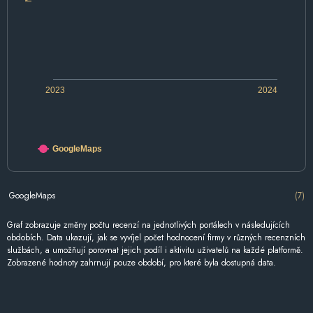
2023
2024
GoogleMaps
GoogleMaps
(7)
Graf zobrazuje změny počtu recenzí na jednotlivých portálech v následujících
obdobích. Data ukazují, jak se vyvíjel počet hodnocení firmy v různých recenzních
službách, a umožňují porovnat jejich podíl i aktivitu uživatelů na každé platformě.
Zobrazené hodnoty zahrnují pouze období, pro které byla dostupná data.