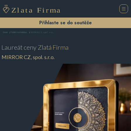
Přihlaste se do soutěže
MIRROR CZ, spol. s.r.o.
Domů
Truhlářství Holubice
Laureát ceny
Zlatá Firma
MIRROR CZ, spol. s.r.o.