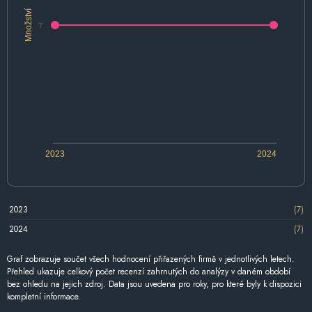
Množství
7
2023
2024
2023
(7)
2024
(7)
Graf zobrazuje součet všech hodnocení přiřazených firmě v jednotlivých letech.
Přehled ukazuje celkový počet recenzí zahrnutých do analýzy v daném období
bez ohledu na jejich zdroj. Data jsou uvedena pro roky, pro které byly k dispozici
kompletní informace.