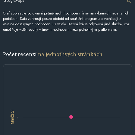
GoogleMaps
(5)
Graf zobrazuje porovnání průměrných hodnocení firmy na vybraných recenzních
portálech. Data zahrnují pouze období od spuštění programu a vycházejí z
veřejně dostupných hodnocení uživatelů. Každá křivka odpovídá jiné službě, což
umožňuje vidět rozdíly v úrovni hodnocení mezi jednotlivými platformami.
Počet recenzí
na jednotlivých stránkách
Množství
7