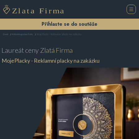
Přihlaste se do soutěže
MojePlacky - Reklamní placky na zakázku
Domů
Reklamní agentura Praha
Laureát ceny
Zlatá Firma
MojePlacky - Reklamní placky na zakázku