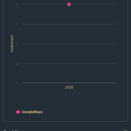
5
4
hodnocení
3
2
1
2026
GoogleMaps