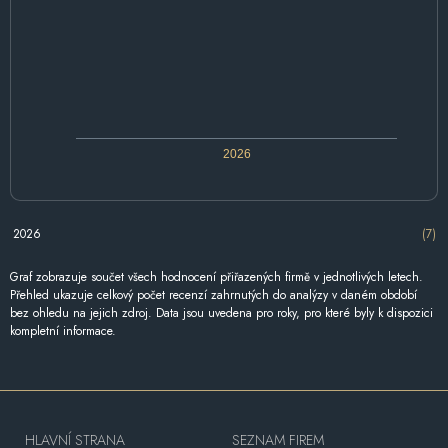
2026
2026
(7)
Graf zobrazuje součet všech hodnocení přiřazených firmě v jednotlivých letech.
Přehled ukazuje celkový počet recenzí zahrnutých do analýzy v daném období
bez ohledu na jejich zdroj. Data jsou uvedena pro roky, pro které byly k dispozici
kompletní informace.
HLAVNÍ STRANA
SEZNAM FIREM