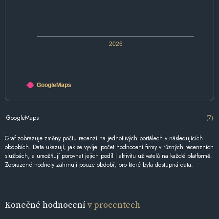
2026
GoogleMaps
GoogleMaps
(7)
Graf zobrazuje změny počtu recenzí na jednotlivých portálech v následujících
obdobích. Data ukazují, jak se vyvíjel počet hodnocení firmy v různých recenzních
službách, a umožňují porovnat jejich podíl i aktivitu uživatelů na každé platformě.
Zobrazené hodnoty zahrnují pouze období, pro které byla dostupná data.
Konečné hodnocení
v procentech