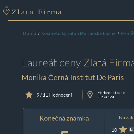
Monik
Domů
Kosmetický salon Mariánské Lázně
Laureát ceny
Zlatá Firm
Monika Černá Institut De Paris
Marianske Lazne
5
/ 11 Hodnocení
Ruská 124
Konečná známka
Na zákl
10
f