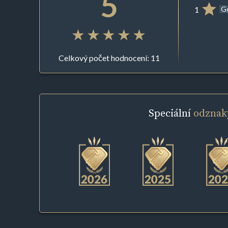
5
1
G
Celkový počet hodnocení: 11
Speciální
odznak