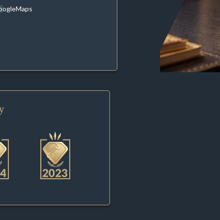
oogleMaps
y