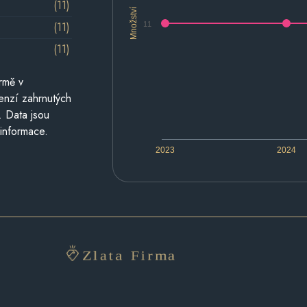
(11)
Množství
(11)
11
(11)
rmě v
cenzí zahrnutých
. Data jsou
 informace.
2023
2024