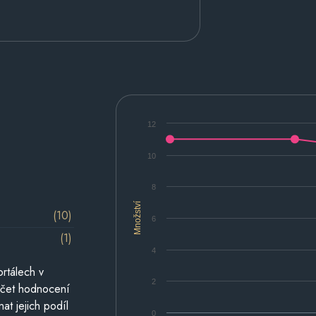
12
10
8
Množství
(10)
6
(1)
4
rtálech v
2
počet hodnocení
at jejich podíl
0