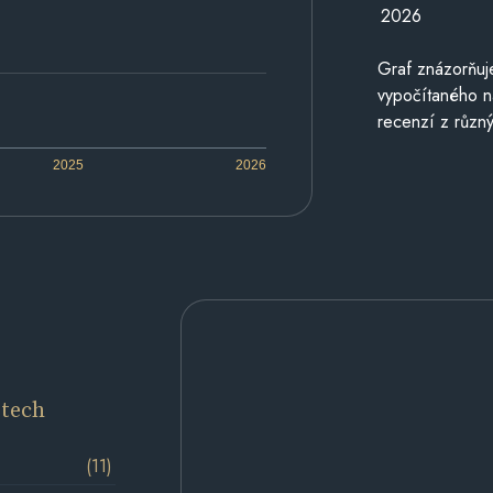
2026
Graf znázorňu
vypočítaného n
recenzí z různý
2025
2026
etech
(11)