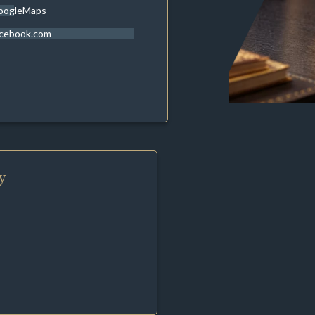
oogleMaps
acebook.com
y