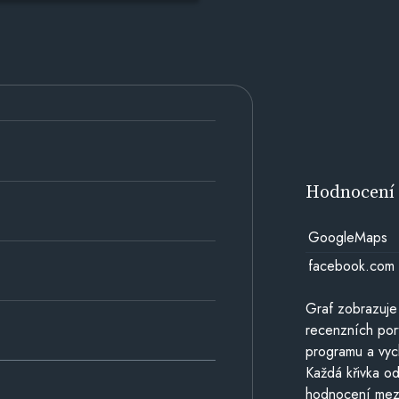
Hodnocen
GoogleMaps
facebook.com
Graf zobrazuje
recenzních por
programu a vyc
Každá křivka od
hodnocení mezi 