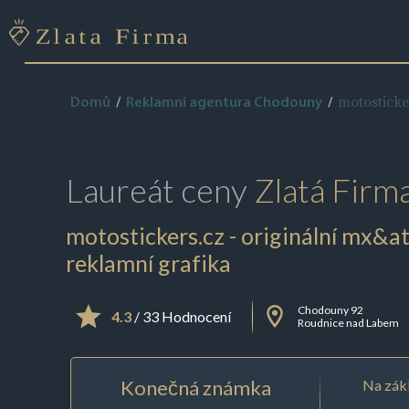
motosticke
Domů
Reklamní agentura Chodouny
Laureát ceny
Zlatá Firm
motostickers.cz - originální mx&at
reklamní grafika
Chodouny 92
4.3
/ 33 Hodnocení
Roudnice nad Labem
Konečná známka
Na zákl