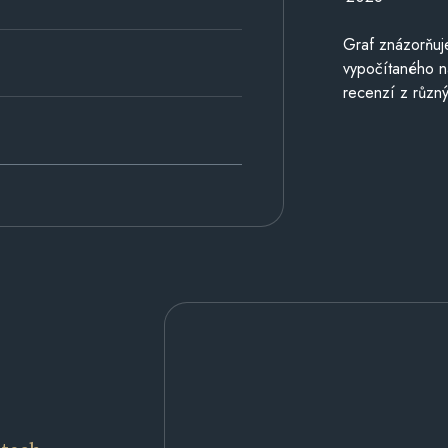
Graf znázorňu
vypočítaného n
recenzí z různý