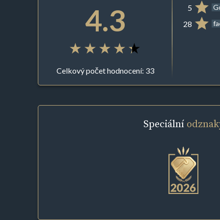
4.3
5
G
28
f
Celkový počet hodnocení: 33
Speciální
odznak