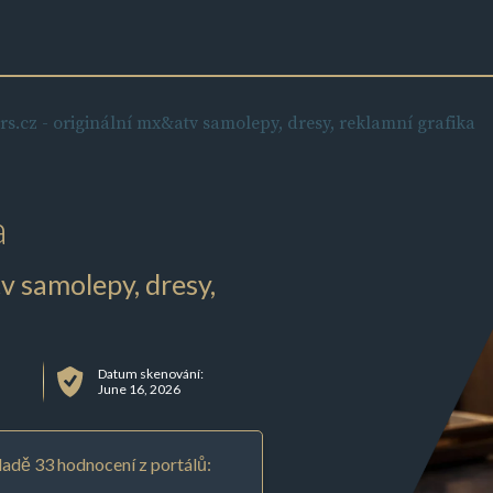
rs.cz - originální mx&atv samolepy, dresy, reklamní grafika
a
v samolepy, dresy,
Datum skenování:
June 16, 2026
adě 33 hodnocení z portálů: