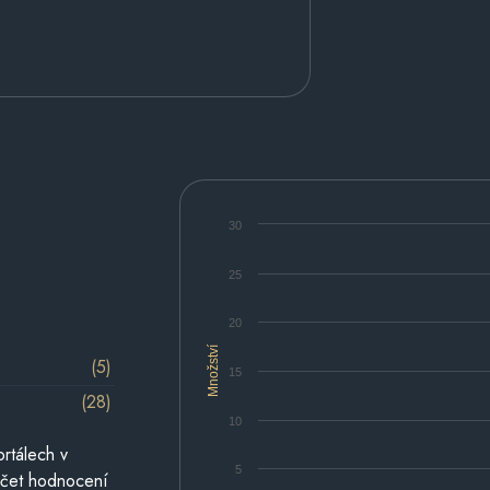
30
25
20
Množství
(5)
15
(28)
10
rtálech v
5
počet hodnocení