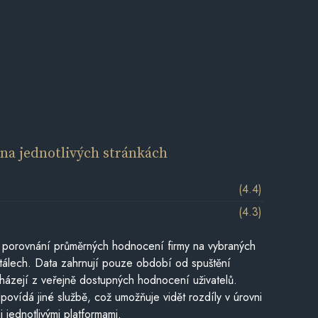
í
na jednotlivých stránkách
(4.4)
(4.3)
 porovnání průměrných hodnocení firmy na vybraných
tálech. Data zahrnují pouze období od spuštění
házejí z veřejně dostupných hodnocení uživatelů.
povídá jiné službě, což umožňuje vidět rozdíly v úrovni
jednotlivými platformami.