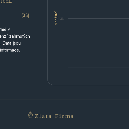
etech
Množství
(33)
33
rmě v
cenzí zahrnutých
. Data jsou
 informace.