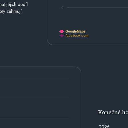
at jejich podíl
0
oty zahrnují
GoogleMaps
facebook.com
Konečné h
2026