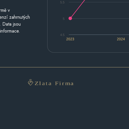
5.5
rmě v
cenzí zahrnutých
5
. Data jsou
 informace.
4.5
2023
2024