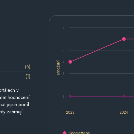
7
6
5
Množství
4
(6)
3
(1)
2
rtálech v
počet hodnocení
1
at jejich podíl
0
oty zahrnují
2023
2024
GoogleMaps