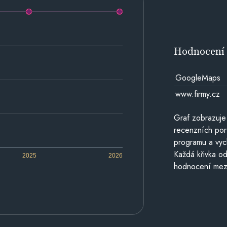
Hodnocen
GoogleMaps
www.firmy.cz
Graf zobrazuje
recenzních por
programu a vyc
Každá křivka od
2025
2026
hodnocení mezi 