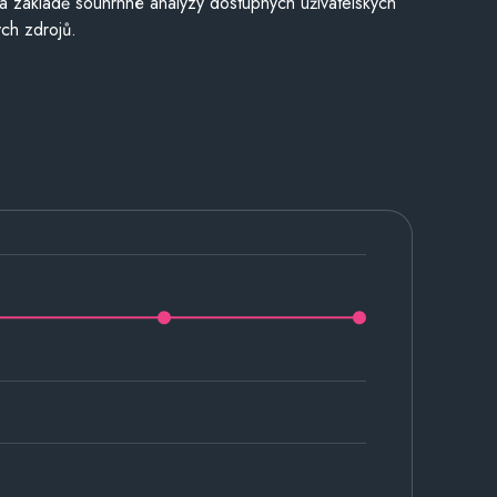
a základě souhrnné analýzy dostupných uživatelských
ch zdrojů.