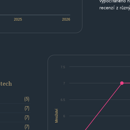
vypočítaného n
recenzí z různý
2025
2026
7.5
etech
7
(5)
6.5
(7)
Množství
(7)
6
(7)