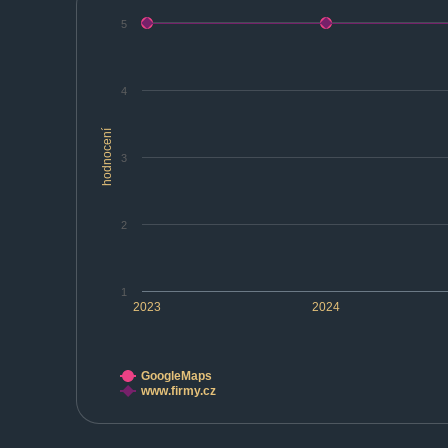
5
4
hodnocení
3
2
1
2023
2024
GoogleMaps
www.firmy.cz