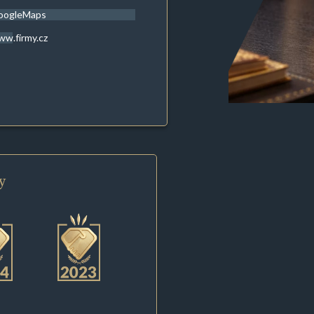
oogleMaps
w.firmy.cz
y