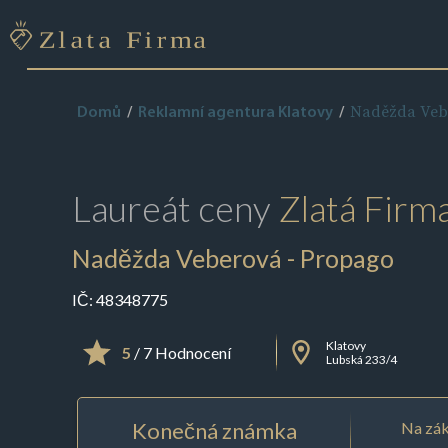
Naděžda Veb
Domů
Reklamní agentura Klatovy
Laureát ceny
Zlatá Firm
Naděžda Veberová - Propago
IČ:
48348775
Klatovy
5
/ 7 Hodnocení
Lubská 233/4
Konečná známka
Na zák