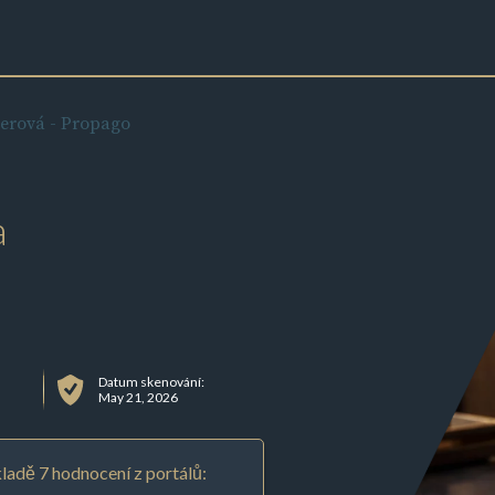
erová - Propago
a
Datum skenování:
May 21, 2026
ladě 7 hodnocení z portálů: