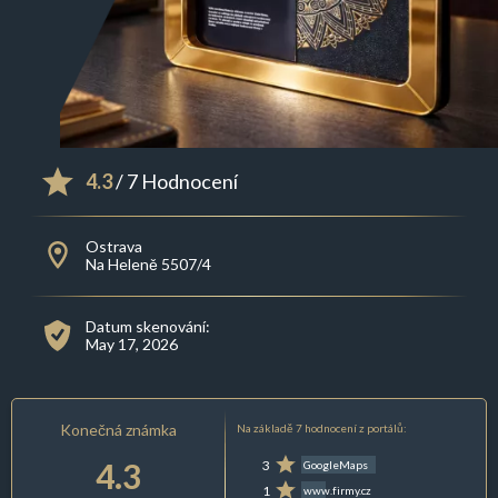
4.3
/ 7 Hodnocení
Ostrava
Na Heleně 5507/4
Datum skenování:
May 17, 2026
Konečná známka
Na základě 7 hodnocení z portálů:
4.3
3
GoogleMaps
1
www.firmy.cz