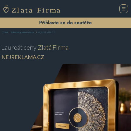
Přihlaste se do soutěže
NEJREKLAMA.CZ
Domů
Reklamní agentura Ostrava
Laureát ceny
Zlatá Firma
NEJREKLAMA.CZ