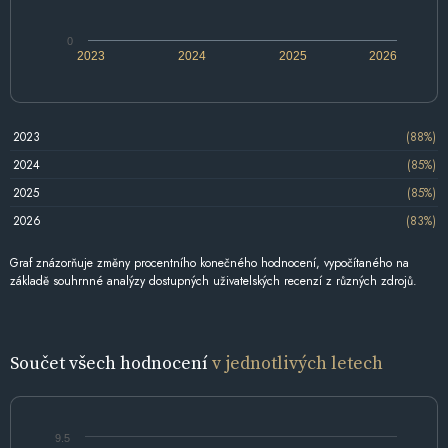
0
2023
2024
2025
2026
2023
(88%)
2024
(85%)
2025
(85%)
2026
(83%)
Graf znázorňuje změny procentního konečného hodnocení, vypočítaného na
základě souhrnné analýzy dostupných uživatelských recenzí z různých zdrojů.
Součet všech hodnocení
v jednotlivých letech
9.5