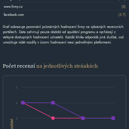
www.firmy.cz
(5)
facebook.com
(3.7)
Graf zobrazuje porovnání průměrných hodnocení firmy na vybraných recenzních
portálech. Data zahrnují pouze období od spuštění programu a vycházejí z
veřejně dostupných hodnocení uživatelů. Každá křivka odpovídá jiné službě, což
umožňuje vidět rozdíly v úrovni hodnocení mezi jednotlivými platformami.
Počet recenzí
na jednotlivých stránkách
5
4
3
Množství