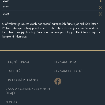
2024
(8)
2025
(7)
2026
(7)
Graf zobrazuje součet všech hodnocení přiřazených firmě v jednotlivých letech.
Přehled ukazuje celkový počet recenzí zahrnutých do analýzy v daném období
bez ohledu na jejich zdroj. Data jsou uvedena pro roky, pro které byly k dispozici
kompletní informace.
HLAVNÍ STRANA
SEZNAM FIREM
O SOUTĚŽI
SEZNAM KATEGORIÍ
OBCHODNÍ PODMÍNKY
ZÁSADY OCHRANY OSOBNÍCH
ÚDAJŮ
KONTAKT