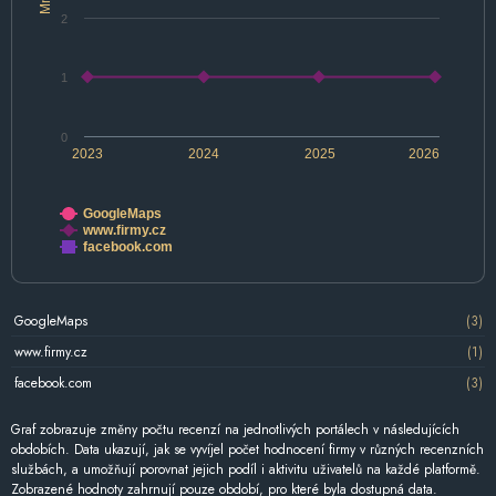
2
1
0
2023
2024
2025
2026
GoogleMaps
www.firmy.cz
facebook.com
GoogleMaps
(3)
www.firmy.cz
(1)
facebook.com
(3)
Graf zobrazuje změny počtu recenzí na jednotlivých portálech v následujících
obdobích. Data ukazují, jak se vyvíjel počet hodnocení firmy v různých recenzních
službách, a umožňují porovnat jejich podíl i aktivitu uživatelů na každé platformě.
Zobrazené hodnoty zahrnují pouze období, pro které byla dostupná data.