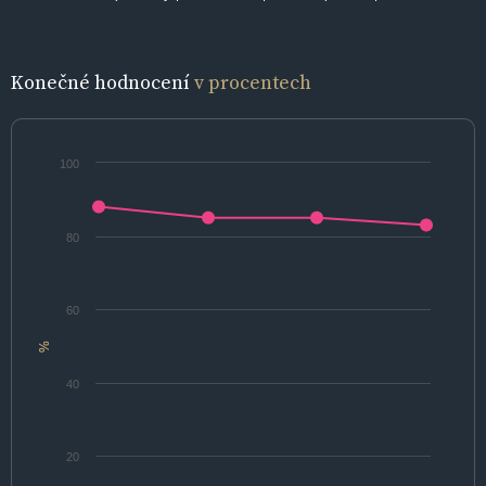
Konečné hodnocení
v procentech
100
80
60
%
40
20