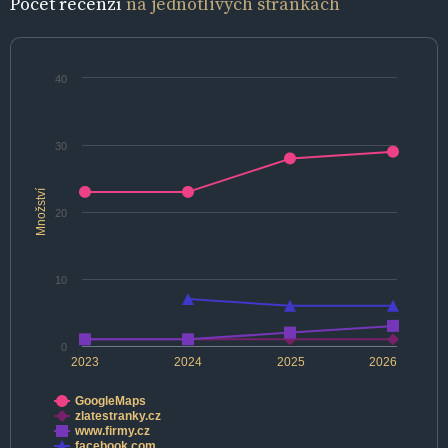
Počet recenzí
na jednotlivých stránkách
40
30
Množství
20
10
0
2023
2024
2025
2026
GoogleMaps
zlatestranky.cz
www.firmy.cz
facebook.com