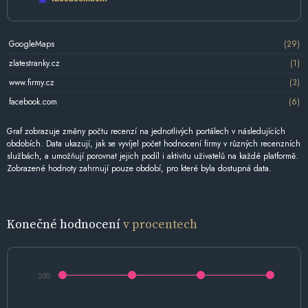
GoogleMaps
(29)
zlatestranky.cz
(1)
www.firmy.cz
(3)
facebook.com
(6)
Graf zobrazuje změny počtu recenzí na jednotlivých portálech v následujících
obdobích. Data ukazují, jak se vyvíjel počet hodnocení firmy v různých recenzních
službách, a umožňují porovnat jejich podíl i aktivitu uživatelů na každé platformě.
Zobrazené hodnoty zahrnují pouze období, pro které byla dostupná data.
Konečné hodnocení
v procentech
100