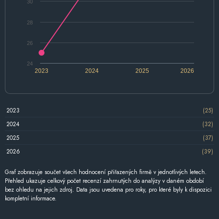
30
28
26
24
2023
2024
2025
2026
2023
(25)
2024
(32)
2025
(37)
2026
(39)
Graf zobrazuje součet všech hodnocení přiřazených firmě v jednotlivých letech.
Přehled ukazuje celkový počet recenzí zahrnutých do analýzy v daném období
bez ohledu na jejich zdroj. Data jsou uvedena pro roky, pro které byly k dispozici
kompletní informace.