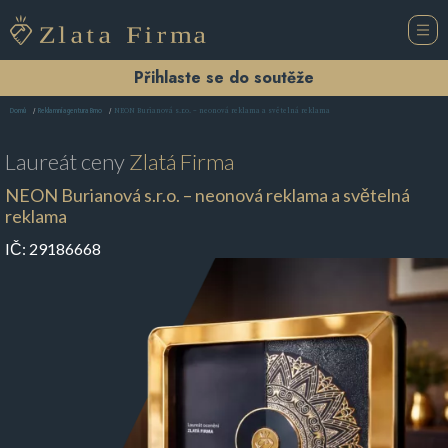
Přihlaste se do soutěže
NEON Burianová s.r.o. – neonová reklama a světelná reklama
Domů
Reklamní agentura Brno
Laureát ceny
Zlatá Firma
NEON Burianová s.r.o. – neonová reklama a světelná
reklama
IČ:
29186668