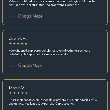
V dnešní době jedna z mála firem, co si na nic nehrají-co řeknou, to
platí, seriózní a profi přístup, i po opakované zkušenosti...
Zdroj:
Zdeněk H.
Vše vyřízeno k naprosté spokojenosti, velmi vstřícné a ochotné
jednání, rychlé zpracování a instalace zakázky.
Zdroj:
Martin V.
S naší společností ZZN Hospodářské potřeby, a.s. dlouhodobě skvělá
spolupráce. Realizace vždy perfektně zpracovány.!