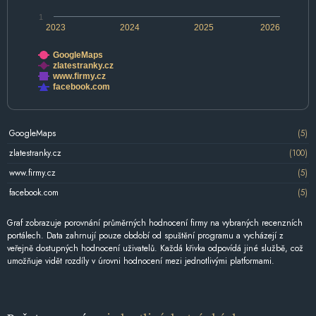
1
2023
2024
2025
2026
GoogleMaps
zlatestranky.cz
www.firmy.cz
facebook.com
GoogleMaps
(5)
zlatestranky.cz
(100)
www.firmy.cz
(5)
facebook.com
(5)
Graf zobrazuje porovnání průměrných hodnocení firmy na vybraných recenzních
portálech. Data zahrnují pouze období od spuštění programu a vycházejí z
veřejně dostupných hodnocení uživatelů. Každá křivka odpovídá jiné službě, což
umožňuje vidět rozdíly v úrovni hodnocení mezi jednotlivými platformami.