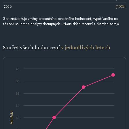
2026
(100%)
Graf znázorňuje změny procentního konečného hodnocení, vypočítaného na
základě souhrnné analýzy dostupných uživatelských recenzí z různých zdrojů.
Součet všech hodnocení
v jednotlivých letech
40
38
36
34
Množství
32