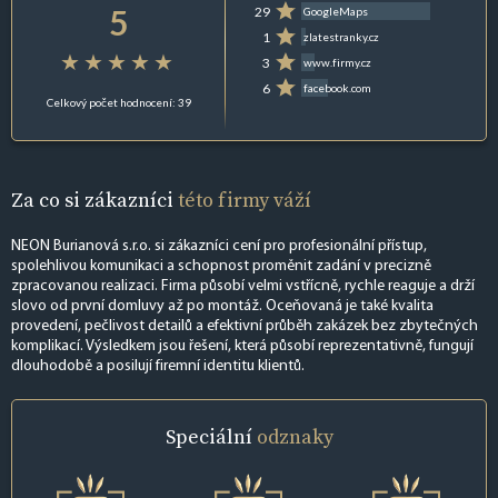
5
29
GoogleMaps
1
zlatestranky.cz
3
www.firmy.cz
6
facebook.com
Celkový počet hodnocení: 39
Za co si zákazníci
této firmy váží
NEON Burianová s.r.o. si zákazníci cení pro profesionální přístup,
spolehlivou komunikaci a schopnost proměnit zadání v precizně
zpracovanou realizaci. Firma působí velmi vstřícně, rychle reaguje a drží
slovo od první domluvy až po montáž. Oceňovaná je také kvalita
provedení, pečlivost detailů a efektivní průběh zakázek bez zbytečných
komplikací. Výsledkem jsou řešení, která působí reprezentativně, fungují
dlouhodobě a posilují firemní identitu klientů.
Speciální
odznaky