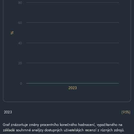
80
60
%
40
20
0
2023
2023
(95%)
Graf znázorňuje změny procentního konečného hodnocení, vypočítaného na
základě souhrnné analýzy dostupných uživatelských recenzí z různých zdrojů.