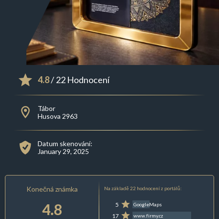
4.8
/ 22 Hodnocení
Tábor
Husova 2963
Datum skenování:
January 29, 2025
Konečná známka
Na základě 22 hodnocení z portálů:
4.8
5
GoogleMaps
17
www.firmy.cz