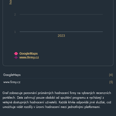
2
1
2023
GoogleMaps
www.firmy.cz
GoogleMaps
(4)
www.firmy.cz
(5)
Graf zobrazuje porovnání průměrných hodnocení firmy na vybraných recenzních
portálech. Data zahrnují pouze období od spuštění programu a vycházejí z
veřejně dostupných hodnocení uživatelů. Každá křivka odpovídá jiné službě, což
umožňuje vidět rozdíly v úrovni hodnocení mezi jednotlivými platformami.