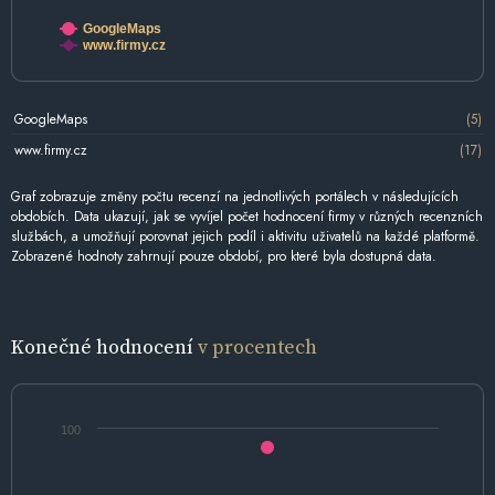
GoogleMaps
www.firmy.cz
GoogleMaps
(5)
www.firmy.cz
(17)
Graf zobrazuje změny počtu recenzí na jednotlivých portálech v následujících
obdobích. Data ukazují, jak se vyvíjel počet hodnocení firmy v různých recenzních
službách, a umožňují porovnat jejich podíl i aktivitu uživatelů na každé platformě.
Zobrazené hodnoty zahrnují pouze období, pro které byla dostupná data.
Konečné hodnocení
v procentech
100