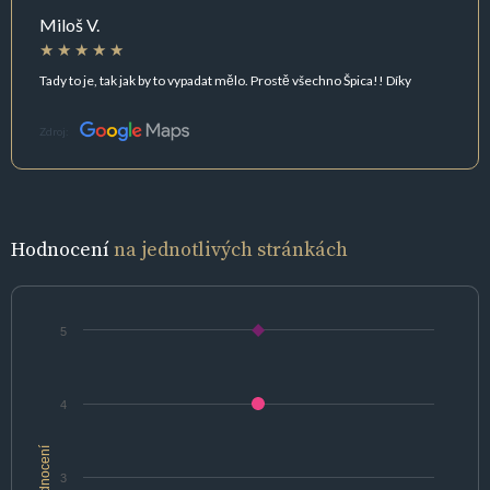
Miloš V.
Tady to je, tak jak by to vypadat mělo. Prostě všechno Špica!! Díky
Zdroj:
Hodnocení
na jednotlivých stránkách
5
4
hodnocení
3