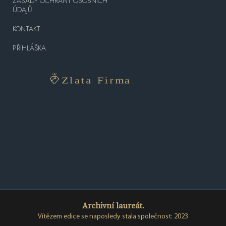
ZÁSADY OCHRANY OSOBNÍCH
ÚDAJŮ
KONTAKT
PŘIHLÁŠKA
Archivní laureát.
Vítězem edice se naposledy stala společnost: 2023